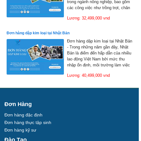
trong ngành nông nghiệp, bao gồm
các công việc như trồng trọt, chăn
nuôi tại các nông trại và trang trại.
Lương: 32,499,000 vnd
Đơn hàng dập kim loại tại Nhật Bản
Đơn hàng dập kim loại tại Nhật Bản
- Trong những năm gần đây, Nhật
Bản là điểm đến hấp dẫn của nhiều
lao động Việt Nam bởi mức thu
nhập ổn định, môi trường làm việc
chuyên nghiệp và cơ hội học hỏi kỹ
Lương: 40,499,000 vnd
năng nghề nghiệp tiên tiến
Đơn Hàng
Đơn hàng đặc định
Đơn hàng thực tập sinh
Đơn hàng kỹ sư
Đào Tạo