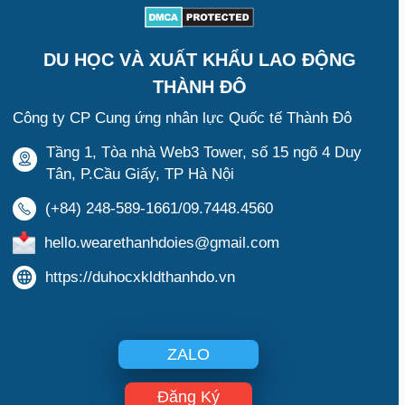
DU HỌC VÀ XUẤT KHẨU LAO ĐỘNG
THÀNH ĐÔ
Công ty CP Cung ứng nhân lực Quốc tế Thành Đô
Tầng 1, Tòa nhà Web3 Tower, số 15 ngõ 4 Duy
Tân, P.Cầu Giấy, TP Hà Nội
(+84) 248-589-1661/09.7448.4560
hello.wearethanhdoies@gmail.com
https://duhocxkldthanhdo.vn
ZALO
Đăng Ký