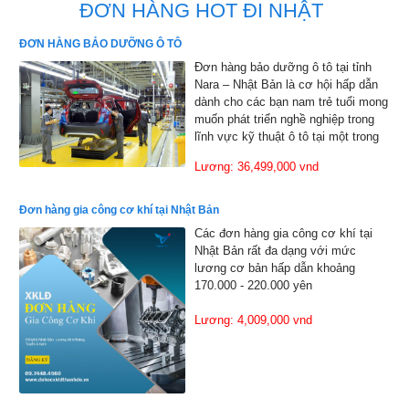
ĐƠN HÀNG HOT ĐI NHẬT
ĐƠN HÀNG BẢO DƯỠNG Ô TÔ
Đơn hàng bảo dưỡng ô tô tại tỉnh
Nara – Nhật Bản là cơ hội hấp dẫn
dành cho các bạn nam trẻ tuổi mong
muốn phát triển nghề nghiệp trong
lĩnh vực kỹ thuật ô tô tại một trong
những quốc gia có nền công nghiệp
Lương: 36,499,000 vnd
tiên tiến hàng đầu thế giớ
Đơn hàng gia công cơ khí tại Nhật Bản
Các đơn hàng gia công cơ khí tại
Nhật Bản rất đa dạng với mức
lương cơ bản hấp dẫn khoảng
170.000 - 220.000 yên
Lương: 4,009,000 vnd