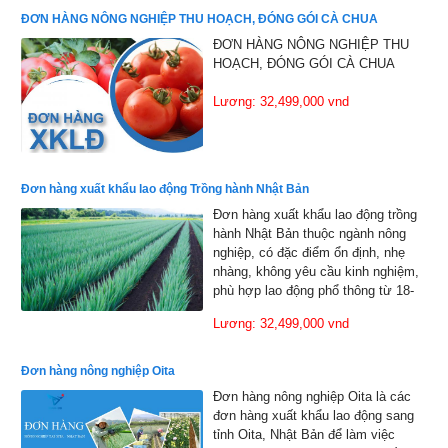
ĐƠN HÀNG NÔNG NGHIỆP THU HOẠCH, ĐÓNG GÓI CÀ CHUA
ĐƠN HÀNG NÔNG NGHIỆP THU
HOẠCH, ĐÓNG GÓI CÀ CHUA
Lương: 32,499,000 vnd
Đơn hàng xuất khẩu lao động Trồng hành Nhật Bản
Đơn hàng xuất khẩu lao động trồng
hành Nhật Bản thuộc ngành nông
nghiệp, có đặc điểm ổn định, nhẹ
nhàng, không yêu cầu kinh nghiệm,
phù hợp lao động phổ thông từ 18-
35 tuổi, sức khỏe tốt, kiên trì, chủ
Lương: 32,499,000 vnd
yếu làm việc trong nhà kính hoặc
nông trại với các công việc như
trồng, chăm sóc, thu hoạch và đóng
Đơn hàng nông nghiệp Oita
gói sản phẩm
Đơn hàng nông nghiệp Oita là các
đơn hàng xuất khẩu lao động sang
tỉnh Oita, Nhật Bản để làm việc