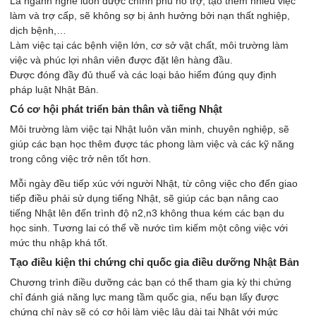
Là ngành nghề luôn được chính phủ hỗ trợ, tạo thêm nhiều việc
làm và trợ cấp, sẽ không sợ bị ảnh hưởng bởi nạn thất nghiệp,
dịch bệnh,…
Làm việc tại các bệnh viện lớn, cơ sở vật chất, môi trường làm
việc và phúc lợi nhân viên được đặt lên hàng đầu.
Được đóng đầy đủ thuế và các loại bảo hiểm đúng quy định
pháp luật Nhật Bản.
Có cơ hội phát triển bản thân và tiếng Nhật
Môi trường làm việc tại Nhật luôn văn minh, chuyên nghiệp, sẽ
giúp các bạn học thêm được tác phong làm việc và các kỹ năng
trong công việc trở nên tốt hơn.
Mỗi ngày đều tiếp xúc với người Nhật, từ công việc cho đến giao
tiếp điều phải sử dụng tiếng Nhật, sẽ giúp các bạn nâng cao
tiếng Nhật lên đến trình độ n2,n3 không thua kém các bạn du
học sinh. Tương lai có thể về nước tìm kiếm một công việc với
mức thu nhập khá tốt.
Tạo điều kiện thi chứng chỉ quốc gia điều dưỡng Nhật Bản
Chương trình điều dưỡng các bạn có thể tham gia kỳ thi chứng
chỉ đánh giá năng lực mang tầm quốc gia, nếu bạn lấy được
chứng chỉ này sẽ có cơ hội làm việc lâu dài tại Nhật với mức