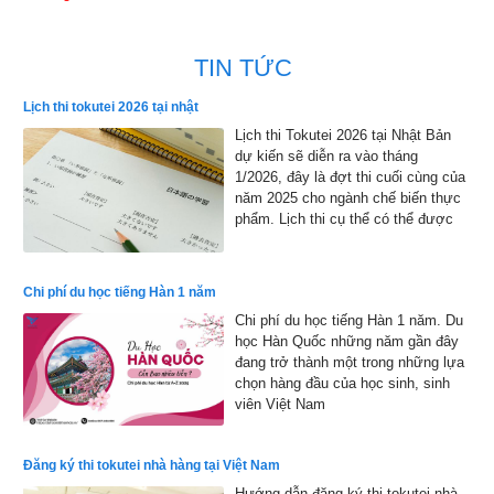
TIN TỨC
Lịch thi tokutei 2026 tại nhật
Lịch thi Tokutei 2026 tại Nhật Bản
dự kiến sẽ diễn ra vào tháng
1/2026, đây là đợt thi cuối cùng của
năm 2025 cho ngành chế biến thực
phẩm. Lịch thi cụ thể có thể được
công bố chính thức, nhưng dự kiến
sẽ bắt đầu từ đầu tháng 1 đến cuối
tháng 1 năm 2026 và kết quả sẽ
Chi phí du học tiếng Hàn 1 năm
được công bố vào đầu tháng 2 năm
Chi phí du học tiếng Hàn 1 năm. Du
2026
học Hàn Quốc những năm gần đây
đang trở thành một trong những lựa
chọn hàng đầu của học sinh, sinh
viên Việt Nam
Đăng ký thi tokutei nhà hàng tại Việt Nam
Hướng dẫn đăng ký thi tokutei nhà