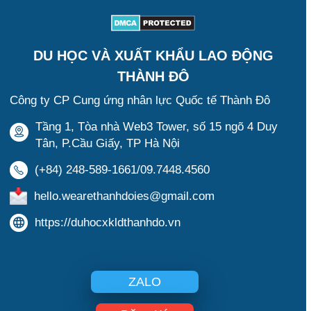
DU HỌC VÀ XUẤT KHẨU LAO ĐỘNG
THÀNH ĐÔ
Công ty CP Cung ứng nhân lực Quốc tế Thành Đô
Tầng 1, Tòa nhà Web3 Tower, số 15 ngõ 4 Duy
Tân, P.Cầu Giấy, TP Hà Nội
(+84) 248-589-1661/09.7448.4560
hello.wearethanhdoies@gmail.com
https://duhocxkldthanhdo.vn
ZALO