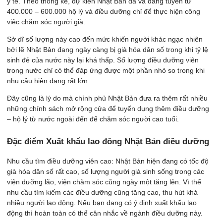
y tế. Theo thống kê, dự kiến Nhật Bản đã và đang tuyển từ
400.000 – 600.000 hộ lý và điều dưỡng chỉ để thực hiện công
việc chăm sóc người già.
Sở dĩ số lượng này cao đến mức khiến người khác ngạc nhiên
bởi lẽ Nhật Bản đang ngày càng bị già hóa dân số trong khi tỷ lệ
sinh đẻ của nước này lại khá thấp. Số lượng điều dưỡng viên
trong nước chỉ có thể đáp ứng được một phần nhỏ so trong khi
nhu cầu hiện đang rất lớn.
Đây cũng là lý do mà chính phủ Nhật Bản đưa ra thêm rất nhiều
những chính sách mở rộng cửa để tuyển dụng thêm điều dưỡng
– hộ lý từ nước ngoài đến để chăm sóc người cao tuổi.
Đặc điểm Xuất khẩu lao đông Nhật Bản điều dưỡng
Nhu cầu tìm điều dưỡng viên cao: Nhật Bản hiện đang có tốc độ
già hóa dân số rất cao, số lượng người già sinh sống trong các
viện dưỡng lão, viện chăm sóc cũng ngày một tăng lên. Vì thế
nhu cầu tìm kiếm các điều dưỡng cũng tăng cao, thu hút khá
nhiều người lao động. Nếu bạn đang có ý định xuất khẩu lao
động thì hoàn toàn có thể cân nhắc về ngành điều dưỡng này.