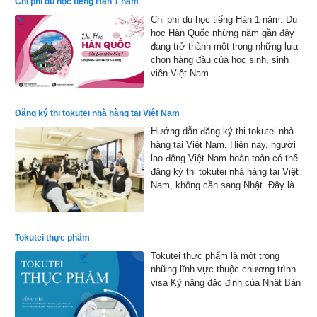
Chi phí du học tiếng Hàn 1 năm
được công bố vào đầu tháng 2 năm
Chi phí du học tiếng Hàn 1 năm. Du
2026
học Hàn Quốc những năm gần đây
đang trở thành một trong những lựa
chọn hàng đầu của học sinh, sinh
viên Việt Nam
Đăng ký thi tokutei nhà hàng tại Việt Nam
Hướng dẫn đăng ký thi tokutei nhà
hàng tại Việt Nam. Hiện nay, người
lao động Việt Nam hoàn toàn có thể
đăng ký thi tokutei nhà hàng tại Việt
Nam, không cần sang Nhật. Đây là
cơ hội thuận lợi giúp nhiều bạn trẻ
hiện thực hóa ước mơ làm việc tại
xứ sở hoa anh đào
Tokutei thực phẩm
Tokutei thực phẩm là một trong
những lĩnh vực thuộc chương trình
visa Kỹ năng đặc định của Nhật Bản