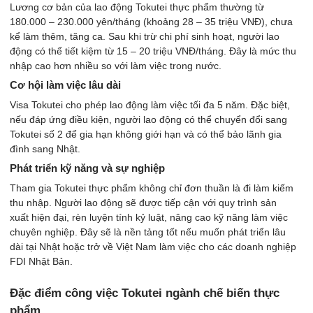
Lương cơ bản của lao động Tokutei thực phẩm thường từ
180.000 – 230.000 yên/tháng (khoảng 28 – 35 triệu VNĐ), chưa
kể làm thêm, tăng ca. Sau khi trừ chi phí sinh hoạt, người lao
động có thể tiết kiệm từ 15 – 20 triệu VNĐ/tháng. Đây là mức thu
nhập cao hơn nhiều so với làm việc trong nước.
Cơ hội làm việc lâu dài
Visa Tokutei cho phép lao động làm việc tối đa 5 năm. Đặc biệt,
nếu đáp ứng điều kiện, người lao động có thể chuyển đổi sang
Tokutei số 2 để gia hạn không giới hạn và có thể bảo lãnh gia
đình sang Nhật.
Phát triển kỹ năng và sự nghiệp
Tham gia Tokutei thực phẩm không chỉ đơn thuần là đi làm kiếm
thu nhập. Người lao động sẽ được tiếp cận với quy trình sản
xuất hiện đại, rèn luyện tính kỷ luật, nâng cao kỹ năng làm việc
chuyên nghiệp. Đây sẽ là nền tảng tốt nếu muốn phát triển lâu
dài tại Nhật hoặc trở về Việt Nam làm việc cho các doanh nghiệp
FDI Nhật Bản.
Đặc điểm công việc Tokutei ngành chế biến thực
phẩm