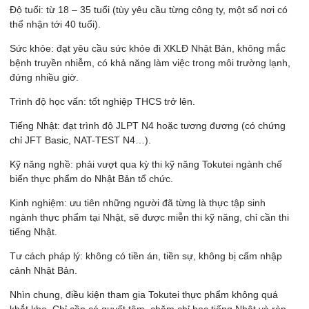
Độ tuổi: từ 18 – 35 tuổi (tùy yêu cầu từng công ty, một số nơi có
thể nhận tới 40 tuổi).
Sức khỏe: đạt yêu cầu sức khỏe đi XKLĐ Nhật Bản, không mắc
bệnh truyền nhiễm, có khả năng làm việc trong môi trường lạnh,
đứng nhiều giờ.
Trình độ học vấn: tốt nghiệp THCS trở lên.
Tiếng Nhật: đạt trình độ JLPT N4 hoặc tương đương (có chứng
chỉ JFT Basic, NAT-TEST N4…).
Kỹ năng nghề: phải vượt qua kỳ thi kỹ năng Tokutei ngành chế
biến thực phẩm do Nhật Bản tổ chức.
Kinh nghiệm: ưu tiên những người đã từng là thực tập sinh
ngành thực phẩm tại Nhật, sẽ được miễn thi kỹ năng, chỉ cần thi
tiếng Nhật.
Tư cách pháp lý: không có tiền án, tiền sự, không bị cấm nhập
cảnh Nhật Bản.
Nhìn chung, điều kiện tham gia Tokutei thực phẩm không quá
khắt khe. Chỉ cần có quyết tâm, chăm chỉ học tiếng Nhật và rèn