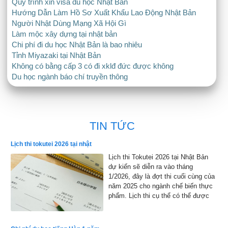
Quy trình xin visa du học Nhật Bản
Hướng Dẫn Làm Hồ Sơ Xuất Khẩu Lao Động Nhật Bản
Người Nhật Dùng Mạng Xã Hội Gì
Làm mộc xây dựng tại nhật bản
Chi phí đi du học Nhật Bản là bao nhiêu
Tỉnh Miyazaki tại Nhật Bản
Không có bằng cấp 3 có đi xklđ đức được không
Du học ngành báo chí truyền thông
TIN TỨC
Lịch thi tokutei 2026 tại nhật
Lịch thi Tokutei 2026 tại Nhật Bản
dự kiến sẽ diễn ra vào tháng
1/2026, đây là đợt thi cuối cùng của
năm 2025 cho ngành chế biến thực
phẩm. Lịch thi cụ thể có thể được
công bố chính thức, nhưng dự kiến
sẽ bắt đầu từ đầu tháng 1 đến cuối
tháng 1 năm 2026 và kết quả sẽ