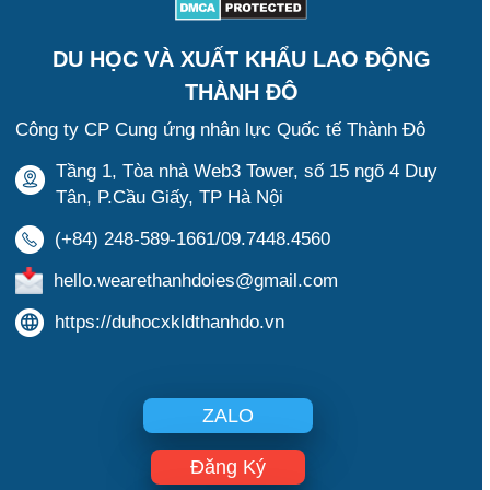
DU HỌC VÀ XUẤT KHẨU LAO ĐỘNG
THÀNH ĐÔ
Công ty CP Cung ứng nhân lực Quốc tế Thành Đô
Tầng 1, Tòa nhà Web3 Tower, số 15 ngõ 4 Duy
Tân, P.Cầu Giấy, TP Hà Nội
(+84) 248-589-1661/09.7448.4560
hello.wearethanhdoies@gmail.com
https://duhocxkldthanhdo.vn
ZALO
Đăng Ký