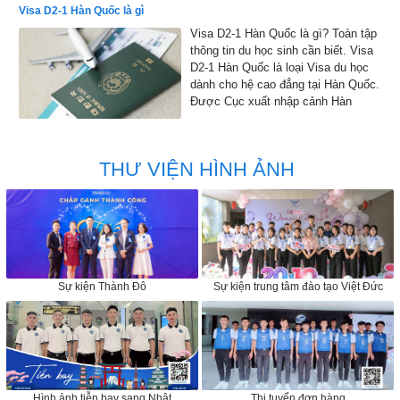
Visa D2-1 Hàn Quốc là gì
Visa D2-1 Hàn Quốc là gì? Toàn tập
thông tin du học sinh cần biết. Visa
D2-1 Hàn Quốc là loại Visa du học
dành cho hệ cao đẳng tại Hàn Quốc.
Được Cục xuất nhập cảnh Hàn
Quốc đồng ý cho phép nhập cảnh
vào Hàn Quốc để học tập
THƯ VIỆN HÌNH ẢNH
Sự kiện Thành Đô
Sự kiện trung tâm đào tạo Việt Đức
Hình ảnh tiễn bay sang Nhật
Thi tuyển đơn hàng