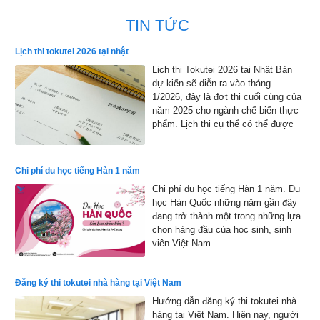
TIN TỨC
Lịch thi tokutei 2026 tại nhật
Lịch thi Tokutei 2026 tại Nhật Bản
dự kiến sẽ diễn ra vào tháng
1/2026, đây là đợt thi cuối cùng của
năm 2025 cho ngành chế biến thực
phẩm. Lịch thi cụ thể có thể được
công bố chính thức, nhưng dự kiến
sẽ bắt đầu từ đầu tháng 1 đến cuối
tháng 1 năm 2026 và kết quả sẽ
Chi phí du học tiếng Hàn 1 năm
được công bố vào đầu tháng 2 năm
Chi phí du học tiếng Hàn 1 năm. Du
2026
học Hàn Quốc những năm gần đây
đang trở thành một trong những lựa
chọn hàng đầu của học sinh, sinh
viên Việt Nam
Đăng ký thi tokutei nhà hàng tại Việt Nam
Hướng dẫn đăng ký thi tokutei nhà
hàng tại Việt Nam. Hiện nay, người