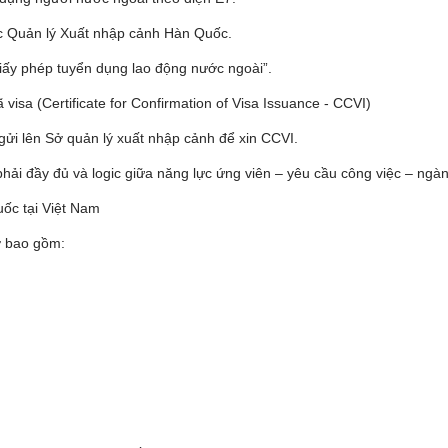
c Quản lý Xuất nhập cảnh Hàn Quốc.
iấy phép tuyển dụng lao động nước ngoài”.
visa (Certificate for Confirmation of Visa Issuance - CCVI)
gửi lên Sở quản lý xuất nhập cảnh để xin CCVI.
 phải đầy đủ và logic giữa năng lực ứng viên – yêu cầu công việc – ngà
uốc tại Việt Nam
ơ bao gồm: