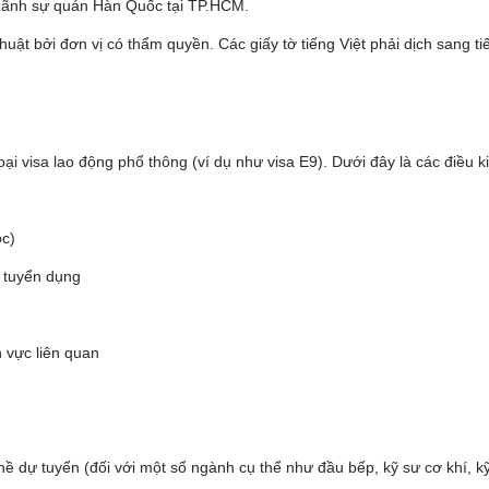
 Lãnh sự quán Hàn Quốc tại TP.HCM.
huật bởi đơn vị có thẩm quyền. Các giấy tờ tiếng Việt phải dịch sang 
oại visa lao động phổ thông (ví dụ như visa E9). Dưới đây là các điều
ọc)
c tuyển dụng
h vực liên quan
ề dự tuyển (đối với một số ngành cụ thể như đầu bếp, kỹ sư cơ khí, k