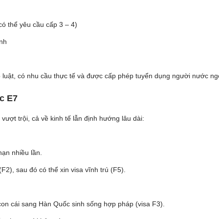
có thể yêu cầu cấp 3 – 4)
nh
 luật, có nhu cầu thực tế và được cấp phép tuyển dụng người nước ng
c E7
vượt trội, cả về kinh tế lẫn định hướng lâu dài:
hạn nhiều lần.
2), sau đó có thể xin visa vĩnh trú (F5).
con cái sang Hàn Quốc sinh sống hợp pháp (visa F3).