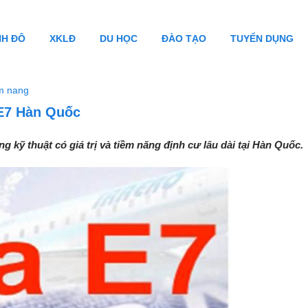
NH ĐÔ
XKLĐ
DU HỌC
ĐÀO TẠO
TUYỂN DỤNG
m nang
 E7 Hàn Quốc
g kỹ thuật có giá trị và tiềm năng định cư lâu dài tại Hàn Quốc.