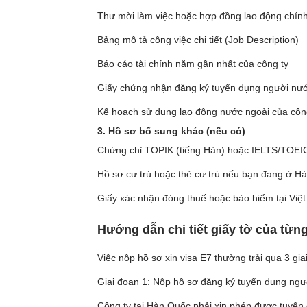
Thư mời làm việc hoặc hợp đồng lao động chính
Bảng mô tả công việc chi tiết (Job Description)
Báo cáo tài chính năm gần nhất của công ty
Giấy chứng nhận đăng ký tuyển dụng người nước
Kế hoạch sử dụng lao động nước ngoài của côn
3. Hồ sơ bổ sung khác (nếu có)
Chứng chỉ TOPIK (tiếng Hàn) hoặc IELTS/TOEIC
Hồ sơ cư trú hoặc thẻ cư trú nếu bạn đang ở H
Giấy xác nhận đóng thuế hoặc bảo hiểm tại Việ
Hướng dẫn chi tiết giấy tờ của từng
Việc nộp hồ sơ xin visa E7 thường trải qua 3 gia
Giai đoạn 1: Nộp hồ sơ đăng ký tuyển dụng ngư
Công ty tại Hàn Quốc phải xin phép được tuyển