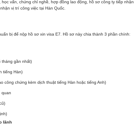
ân, học vấn, chứng chỉ nghề, hợp đồng lao động, hồ sơ công ty tiếp nh
hận vị trí công việc tại Hàn Quốc.
uẩn bị để nộp hồ sơ xin visa E7. Hồ sơ này chia thành 3 phần chính:
6 tháng gần nhất)
ch tiếng Hàn)
ao công chứng kèm dịch thuật tiếng Hàn hoặc tiếng Anh)
n quan
cũ)
ịnh)
o lãnh