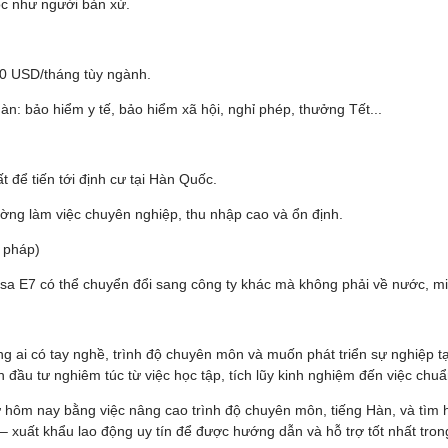
ốc như người bản xứ.
00 USD/tháng tùy ngành.
: bảo hiểm y tế, bảo hiểm xã hội, nghỉ phép, thưởng Tết...
 để tiến tới định cư tại Hàn Quốc.
ường làm việc chuyên nghiệp, thu nhập cao và ổn định.
 pháp)
isa E7 có thể chuyển đổi sang công ty khác mà không phải về nước, mi
g ai có tay nghề, trình độ chuyên môn và muốn phát triển sự nghiệp tạ
 đầu tư nghiêm túc từ việc học tập, tích lũy kinh nghiệm đến việc chuẩ
ừ hôm nay bằng việc nâng cao trình độ chuyên môn, tiếng Hàn, và tìm 
 – xuất khẩu lao động uy tín để được hướng dẫn và hỗ trợ tốt nhất tro