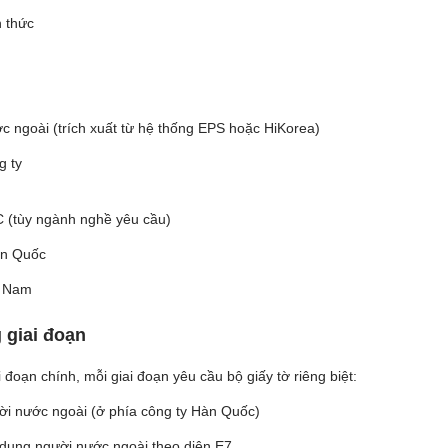
 thức
 ngoài (trích xuất từ hệ thống EPS hoặc HiKorea)
g ty
 (tùy ngành nghề yêu cầu)
àn Quốc
t Nam
 giai đoạn
i đoạn chính, mỗi giai đoạn yêu cầu bộ giấy tờ riêng biệt:
ời nước ngoài (ở phía công ty Hàn Quốc)
 dụng người nước ngoài theo diện E7.