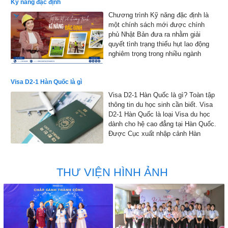
Kỹ năng đặc định
Chương trình Kỹ năng đặc định là
một chính sách mới được chính
phủ Nhật Bản đưa ra nhằm giải
quyết tình trạng thiếu hụt lao động
nghiêm trọng trong nhiều ngành
nghề.
Visa D2-1 Hàn Quốc là gì
Visa D2-1 Hàn Quốc là gì? Toàn tập
thông tin du học sinh cần biết. Visa
D2-1 Hàn Quốc là loại Visa du học
dành cho hệ cao đẳng tại Hàn Quốc.
Được Cục xuất nhập cảnh Hàn
Quốc đồng ý cho phép nhập cảnh
vào Hàn Quốc để học tập
THƯ VIỆN HÌNH ẢNH