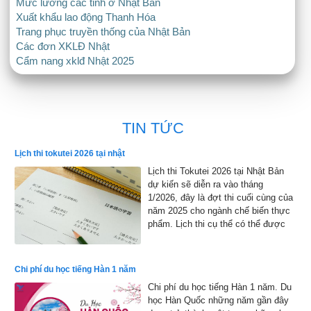
Mức lương các tỉnh ở Nhật Bản
Xuất khẩu lao động Thanh Hóa
Trang phục truyền thống của Nhật Bản
Các đơn XKLĐ Nhật
Cẩm nang xklđ Nhật 2025
TIN TỨC
Lịch thi tokutei 2026 tại nhật
Lịch thi Tokutei 2026 tại Nhật Bản
dự kiến sẽ diễn ra vào tháng
1/2026, đây là đợt thi cuối cùng của
năm 2025 cho ngành chế biến thực
phẩm. Lịch thi cụ thể có thể được
công bố chính thức, nhưng dự kiến
sẽ bắt đầu từ đầu tháng 1 đến cuối
tháng 1 năm 2026 và kết quả sẽ
Chi phí du học tiếng Hàn 1 năm
được công bố vào đầu tháng 2 năm
Chi phí du học tiếng Hàn 1 năm. Du
2026
học Hàn Quốc những năm gần đây