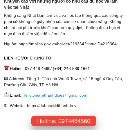
Khuyến cáo với những người có nhu cầu du học và làm
việc tại Nhật
Không sang Nhật Bản làm việc và học tập thông qua các công ty
phái cử không có giấy phép của các cơ quan chức năng. Không
chi trả chi phí trước khi đi cao hơn quy định. Không đi du học vì
mục đích đi làm việc để kiếm tiền.
Nguồn: https://molisa.gov.vn/baiviet/219364?tintucID=219364
LIÊN HỆ VỚI CHÚNG TÔI
Hotline: 097.448.4560/ (+84) 248-589-1661
🏨 Address: Tầng 1, Tòa nhà Web3 Tower, số 15 ngõ 4 Duy Tân,
Phường Cầu Giấy, TP Hà Nội
Email:
Hello.wearethanhdoies@gmail.com
Website
:
https://duhocxkldthanhdo.vn
Hotline: 0974484560