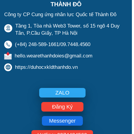
THÀNH ĐÔ
Công ty CP Cung ứng nhân lực Quốc tế Thành Đô
Tầng 1, Tòa nhà Web3 Tower, số 15 ngõ 4 Duy
Tân, P.Cầu Giấy, TP Hà Nội
(+84) 248-589-1661/09.7448.4560
hello.wearethanhdoies@gmail.com
https://duhocxkldthanhdo.vn
ZALO
Đăng Ký
Messenger