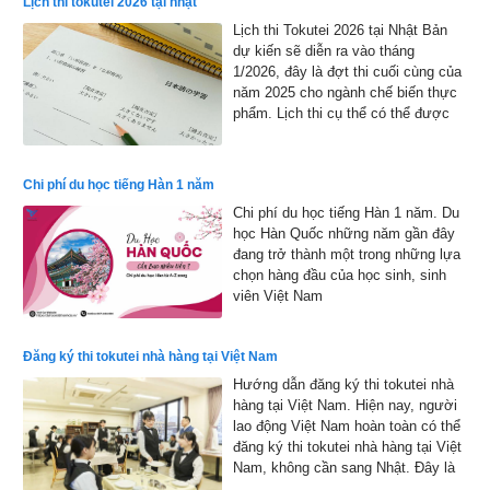
Lịch thi tokutei 2026 tại nhật
Lịch thi Tokutei 2026 tại Nhật Bản
dự kiến sẽ diễn ra vào tháng
1/2026, đây là đợt thi cuối cùng của
năm 2025 cho ngành chế biến thực
phẩm. Lịch thi cụ thể có thể được
công bố chính thức, nhưng dự kiến
sẽ bắt đầu từ đầu tháng 1 đến cuối
tháng 1 năm 2026 và kết quả sẽ
Chi phí du học tiếng Hàn 1 năm
được công bố vào đầu tháng 2 năm
Chi phí du học tiếng Hàn 1 năm. Du
2026
học Hàn Quốc những năm gần đây
đang trở thành một trong những lựa
chọn hàng đầu của học sinh, sinh
viên Việt Nam
Đăng ký thi tokutei nhà hàng tại Việt Nam
Hướng dẫn đăng ký thi tokutei nhà
hàng tại Việt Nam. Hiện nay, người
lao động Việt Nam hoàn toàn có thể
đăng ký thi tokutei nhà hàng tại Việt
Nam, không cần sang Nhật. Đây là
cơ hội thuận lợi giúp nhiều bạn trẻ