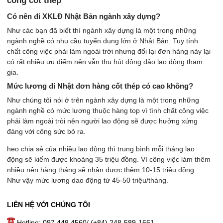
công cốt thép
Có nên đi XKLĐ Nhật Bản ngành xây dựng?
Như các bạn đã biết thì ngành xây dựng là một trong những
ngành nghề có nhu cầu tuyển dụng lớn ở Nhật Bản. Tuy tính
chất công việc phải làm ngoài trời nhưng đổi lại đơn hàng này lại
có rất nhiều ưu điểm nên vẫn thu hút đông đảo lao động tham
gia.
Mức lương đi Nhật đơn hàng cốt thép có cao không?
Như chúng tôi nói ở trên ngành xây dựng là một trong những
ngành nghề có mức lương thuộc hàng top vì tình chất công việc
phải làm ngoài tròi nên người lao động sẽ được hưởng xứng
đáng với công sức bỏ ra.
heo chia sẻ của nhiều lao động thì trung bình mỗi tháng lao
động sẽ kiếm được khoảng 35 triệu đồng. Vì công việc làm thêm
nhiều nên hàng tháng sẽ nhận được thêm 10-15 triệu đồng.
Như vậy mức lương dao động từ 45-50 triệu/tháng.
LIÊN HỆ VỚI CHÚNG TÔI
Hotline: 097.448.4560/ (+84) 248-589-1661