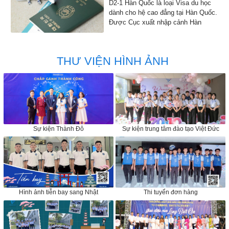
D2-1 Hàn Quốc là loại Visa du học
dành cho hệ cao đẳng tại Hàn Quốc.
Được Cục xuất nhập cảnh Hàn
Quốc đồng ý cho phép nhập cảnh
vào Hàn Quốc để học tập
THƯ VIỆN HÌNH ẢNH
Sự kiện Thành Đô
Sự kiện trung tâm đào tạo Việt Đức
Hình ảnh tiễn bay sang Nhật
Thi tuyển đơn hàng