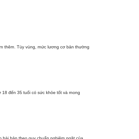
làm thêm. Tùy vùng, mức lương cơ bản thường
ừ 18 đến 35 tuổi có sức khỏe tốt và mong
tạo bài bản theo quy chuẩn nghiêm ngặt của