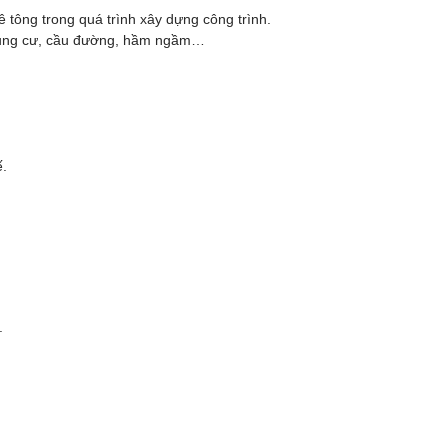
bê tông trong quá trình xây dựng công trình.
 chung cư, cầu đường, hầm ngầm…
ế.
.