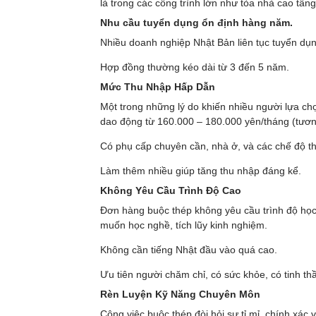
là trong các công trình lớn như tòa nhà cao tầ
Nhu cầu tuyển dụng ổn định hàng năm.
Nhiều doanh nghiệp Nhật Bản liên tục tuyển dụ
Hợp đồng thường kéo dài từ 3 đến 5 năm.
Mức Thu Nhập Hấp Dẫn
Một trong những lý do khiến nhiều người lựa c
dao động từ 160.000 – 180.000 yên/tháng (tươ
Có phụ cấp chuyên cần, nhà ở, và các chế độ th
Làm thêm nhiều giúp tăng thu nhập đáng kể.
Không Yêu Cầu Trình Độ Cao
Đơn hàng buộc thép không yêu cầu trình độ học 
muốn học nghề, tích lũy kinh nghiệm.
Không cần tiếng Nhật đầu vào quá cao.
Ưu tiên người chăm chỉ, có sức khỏe, có tinh th
Rèn Luyện Kỹ Năng Chuyên Môn
Công việc buộc thép đòi hỏi sự tỉ mỉ, chính xác