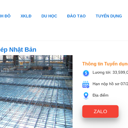
NH ĐÔ
XKLĐ
DU HỌC
ĐÀO TẠO
TUYỂN DỤNG
hép Nhật Bản
Thông tin Tuyển dụn
Lương tới: 33,599
Hạn nộp hồ sơ 07/
Địa điểm
ZALO