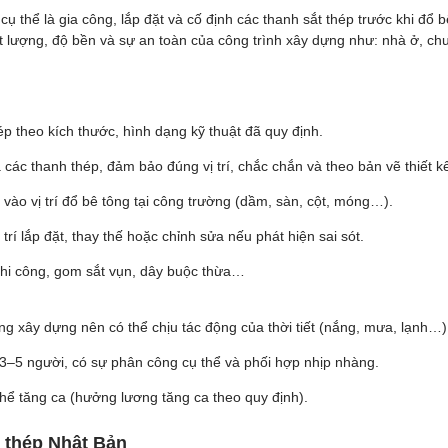
cụ thể là gia công, lắp đặt và cố định các thanh sắt thép trước khi đổ 
hất lượng, độ bền và sự an toàn của công trình xây dựng như: nhà ở,
ép theo kích thước, hình dạng kỹ thuật đã quy định.
ác thanh thép, đảm bảo đúng vị trí, chắc chắn và theo bản vẽ thiết k
 vào vị trí đổ bê tông tại công trường (dầm, sàn, cột, móng…).
 trí lắp đặt, thay thế hoặc chỉnh sửa nếu phát hiện sai sót.
thi công, gom sắt vụn, dây buộc thừa…
ng xây dựng nên có thể chịu tác động của thời tiết (nắng, mưa, lạnh…)
3–5 người, có sự phân công cụ thể và phối hợp nhịp nhàng.
 thể tăng ca (hưởng lương tăng ca theo quy định).
 thép Nhật Bản