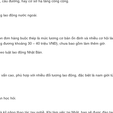
ng, cầu đường, hay cơ sở hạ tầng công cộng.
ng lao động nước ngoài.
họn đơn hàng buộc thép là mức lương cơ bản ổn định và nhiều cơ hội 
ng đương khoảng 30 – 40 triệu VNĐ), chưa bao gồm làm thêm giờ.
eo luật lao động Nhật Bản.
vấn cao, phù hợp với nhiều đối tượng lao động, đặc biệt là nam giới t
ần học hỏi.
 và kỹ năng thao tác tay nghề. Khi làm việc tại Nhật, bạn sẽ được đào 