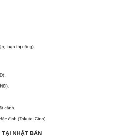
n, loạn thị nặng).
Đ).
VNĐ).
ất cảnh.
đặc định (Tokutei Gino).
 TẠI NHẬT BẢN