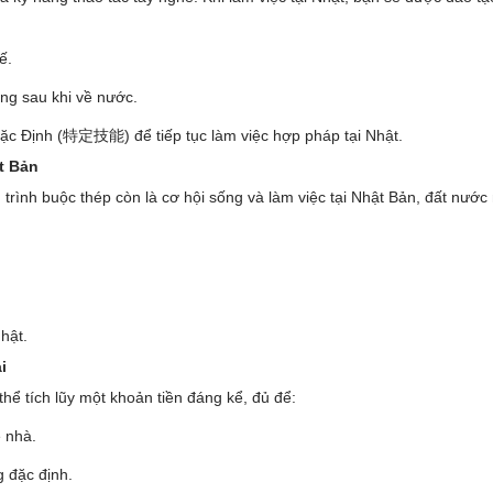
ế.
ựng sau khi về nước.
Đặc Định (特定技能) để tiếp tục làm việc hợp pháp tại Nhật.
t Bản
trình buộc thép còn là cơ hội sống và làm việc tại Nhật Bản, đất nước nổ
hật.
i
thể tích lũy một khoản tiền đáng kể, đủ để:
 nhà.
g đặc định.