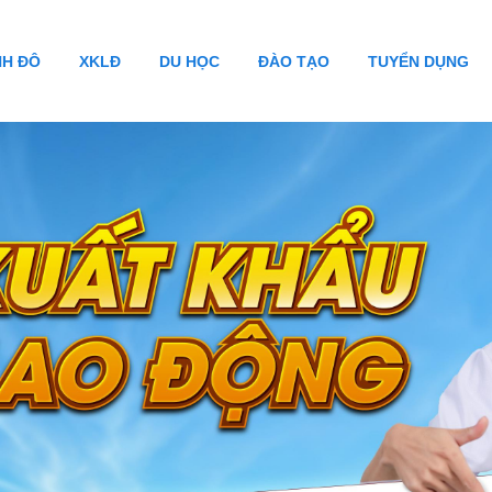
NH ĐÔ
XKLĐ
DU HỌC
ĐÀO TẠO
TUYỂN DỤNG