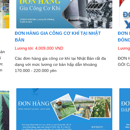
ĐƠN HÀNG GIA CÔNG CƠ KHÍ TẠI NHẬT
ĐƠN 
BẢN
ĐÓNG
Lương tới: 4,009,000 VND
Lương 
Bản
i
Các đơn hàng gia công cơ khí tại Nhật Bản rất đa
ĐƠN 
ực
dạng với mức lương cơ bản hấp dẫn khoảng
GÓI C
ền
170.000 - 220.000 yên