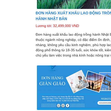
ĐƠN HÀNG XUẤT KHẨU LAO ĐỘNG TRỒ
HÀNH NHẬT BẢN
Lương tới: 32,499,000 VND
Đơn hàng xuất khẩu lao động trồng hành Nhật 
thuộc ngành nông nghiệp, có đặc điểm ổn định,
nhàng, không yêu cầu kinh nghiệm, phù hợp la
động phổ thông từ 18-35 tuổi, sức khỏe tốt, kiên 
chủ yếu làm việc trong nhà kính hoặc nông trại 
các công việc như trồng, chăm sóc, thu hoạch 
đóng gói sản phẩm