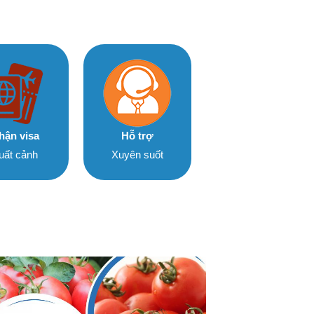
hận visa
Hỗ trợ
uất cảnh
Xuyên suốt