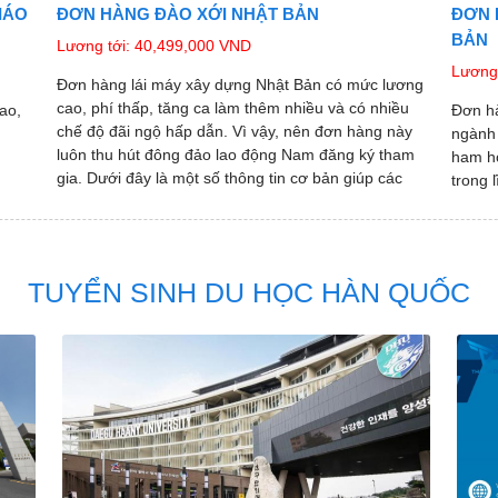
IÁO
ĐƠN HÀNG ĐÀO XỚI NHẬT BẢN
ĐƠN 
BẢN
Lương tới: 40,499,000 VND
Lương 
Đơn hàng lái máy xây dựng Nhật Bản có mức lương
cao, phí thấp, tăng ca làm thêm nhiều và có nhiều
ao,
Đơn hà
chế độ đãi ngộ hấp dẫn. Vì vậy, nên đơn hàng này
ngành 
luôn thu hút đông đảo lao động Nam đăng ký tham
ham họ
gia. Dưới đây là một số thông tin cơ bản giúp các
trong 
bạn hiểu thêm về đơn lái máy xây dựng.
TUYỂN SINH DU HỌC HÀN QUỐC