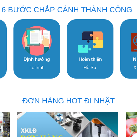
6 BƯỚC CHẮP CÁNH THÀNH CÔNG
Định hướng
Hoàn thiện
N
Lộ trình
Hồ Sơ
X
ĐƠN HÀNG HOT ĐI NHẬT