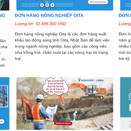
NG
ĐƠN HÀNG NÔNG NGHIỆP OITA
ĐƠN 
Lương tới: 32,499,000 VND
Lương 
Đơn hàng nông nghiệp Oita là các đơn hàng xuất
Đơn hà
khẩu lao động sang tỉnh Oita, Nhật Bản để làm việc
năm gầ
Bản
trong ngành nông nghiệp, bao gồm các công việc
nhiều 
 nhẹ
như trồng trọt, chăn nuôi tại các nông trại và trang
môi tr
o
trại.
hỏi kỹ
trì,
với
và