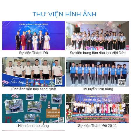
vào Hàn Quốc để học tập
THƯ VIỆN HÌNH ẢNH
Sự kiện Thành Đô
Sự kiện trung tâm đào tạo Việt Đức
Hình ảnh tiễn bay sang Nhật
Thi tuyển đơn hàng
Hình ảnh trao bằng
Sự kiện Thành Đô 20-11