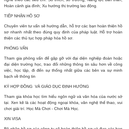
Hoàn cảnh gia đình; Xu hướng thị trường lao động.
TIẾP NHẬN HỒ SƠ
Chuyên viên tư vấn sẽ hướng dẫn, hỗ trợ các bạn hoàn thiện hồ
sơ nhanh nhất theo đúng quy định của pháp luật. Hỗ trợ hoàn
thiện các thủ tục hợp pháp hóa hồ sơ.
PHỎNG VẤN
Tham gia phỏng vấn để gặp gỡ với đại diện nghiệp đoàn hoặc
đại diện trường học, trao đổi những thông tin sâu hơn về công
việc, học tập, đi đến sự thống nhất giữa các bên va sự minh
bạch về thông tin
KÝ HỢP ĐỒNG VÀ GIÁO DỤC ĐỊNH HƯỚNG
Tham gia khóa học tìm hiểu ngôn ngữ và văn hóa của nước sở
tại. Xen kẽ là các hoạt động ngoại khóa, văn nghệ thể thao, vui
chơi giải trí. Học Mà Chơi - Chơi Mà Học.
XIN VISA
Bộ phận hồ sơ của công ty sẽ hoàn thiện hồ sơ và đưa các bạn