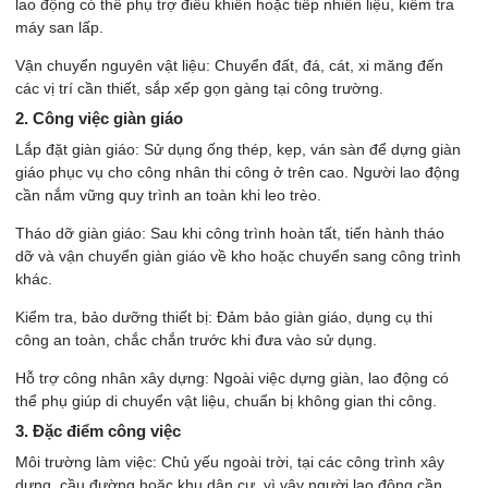
lao động có thể phụ trợ điều khiển hoặc tiếp nhiên liệu, kiểm tra
máy san lấp.
Vận chuyển nguyên vật liệu: Chuyển đất, đá, cát, xi măng đến
các vị trí cần thiết, sắp xếp gọn gàng tại công trường.
2. Công việc giàn giáo
Lắp đặt giàn giáo: Sử dụng ống thép, kẹp, ván sàn để dựng giàn
giáo phục vụ cho công nhân thi công ở trên cao. Người lao động
cần nắm vững quy trình an toàn khi leo trèo.
Tháo dỡ giàn giáo: Sau khi công trình hoàn tất, tiến hành tháo
dỡ và vận chuyển giàn giáo về kho hoặc chuyển sang công trình
khác.
Kiểm tra, bảo dưỡng thiết bị: Đảm bảo giàn giáo, dụng cụ thi
công an toàn, chắc chắn trước khi đưa vào sử dụng.
Hỗ trợ công nhân xây dựng: Ngoài việc dựng giàn, lao động có
thể phụ giúp di chuyển vật liệu, chuẩn bị không gian thi công.
3. Đặc điểm công việc
Môi trường làm việc: Chủ yếu ngoài trời, tại các công trình xây
dựng, cầu đường hoặc khu dân cư, vì vậy người lao động cần