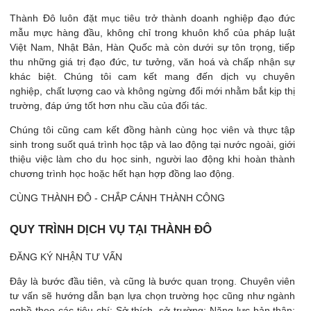
Thành Đô luôn đặt mục tiêu trở thành doanh nghiệp đạo đức
mẫu mực hàng đầu, không chỉ trong khuôn khổ của pháp luật
Việt Nam, Nhật Bản, Hàn Quốc mà còn dưới sự tôn trọng, tiếp
thu những giá trị đạo đức, tư tưởng, văn hoá và chấp nhận sự
khác biệt. Chúng tôi cam kết mang đến dịch vụ chuyên
nghiệp, chất lượng cao và không ngừng đổi mới nhằm bắt kịp thị
trường, đáp ứng tốt hơn nhu cầu của đối tác.
Chúng tôi cũng cam kết đồng hành cùng học viên và thực tập
sinh trong suốt quá trình học tập và lao động tại nước ngoài, giới
thiệu việc làm cho du học sinh, người lao động khi hoàn thành
chương trình học hoặc hết hạn hợp đồng lao động.
CÙNG THÀNH ĐÔ - CHẮP CÁNH THÀNH CÔNG
QUY TRÌNH DỊCH VỤ TẠI THÀNH ĐÔ
ĐĂNG KÝ NHẬN TƯ VẤN
Đây là bước đầu tiên, và cũng là bước quan trọng. Chuyên viên
tư vấn sẽ hướng dẫn bạn lựa chọn trường học cũng như ngành
nghề theo các tiêu chí: Sở thích, sở trường; Năng lực bản thân;