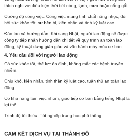
thích nghi với điều kiện thời tiết nóng, lạnh, mưa hoặc nắng gắt.
Cường độ công việc: Công việc mang tính chất nặng nhọc, đòi
hỏi sức khỏe tốt, sự bền bỉ, kiên nhẫn và tính kỷ luật cao.
Đào tạo và hướng dẫn: Khi sang Nhật, người lao động sẽ được
công ty tiếp nhận hướng dẫn chi tiết về quy trình an toàn lao
động, kỹ thuật dựng giàn giáo và vận hành máy móc cơ bản.
4. Yêu cầu đối với người lao động
Có sức khỏe tốt, thể lực ổn định, không mắc các bệnh truyền
nhiễm.
Chịu khó, kiên nhẫn, tinh thần kỷ luật cao, tuân thủ an toàn lao
động.
Có khả năng làm việc nhóm, giao tiếp cơ bản bằng tiếng Nhật là
lợi thế.
Trình độ tối thiểu: Tốt nghiệp trung học phổ thông.
CAM KẾT DỊCH VỤ TẠI THÀNH ĐÔ