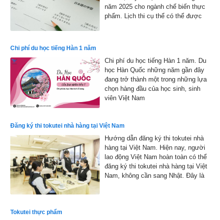
năm 2025 cho ngành chế biến thực
phẩm. Lịch thi cụ thể có thể được
công bố chính thức, nhưng dự kiến
sẽ bắt đầu từ đầu tháng 1 đến cuối
tháng 1 năm 2026 và kết quả sẽ
Chi phí du học tiếng Hàn 1 năm
được công bố vào đầu tháng 2 năm
Chi phí du học tiếng Hàn 1 năm. Du
2026
học Hàn Quốc những năm gần đây
đang trở thành một trong những lựa
chọn hàng đầu của học sinh, sinh
viên Việt Nam
Đăng ký thi tokutei nhà hàng tại Việt Nam
Hướng dẫn đăng ký thi tokutei nhà
hàng tại Việt Nam. Hiện nay, người
lao động Việt Nam hoàn toàn có thể
đăng ký thi tokutei nhà hàng tại Việt
Nam, không cần sang Nhật. Đây là
cơ hội thuận lợi giúp nhiều bạn trẻ
hiện thực hóa ước mơ làm việc tại
xứ sở hoa anh đào
Tokutei thực phẩm