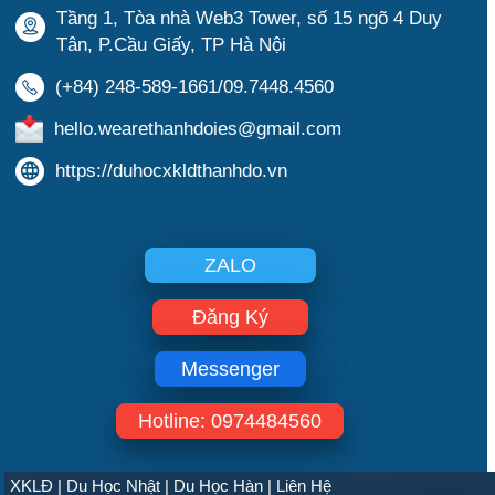
Tầng 1, Tòa nhà Web3 Tower, số 15 ngõ 4 Duy
Tân, P.Cầu Giấy, TP Hà Nội
(+84) 248-589-1661/09.7448.4560
hello.wearethanhdoies@gmail.com
https://duhocxkldthanhdo.vn
ZALO
Đăng Ký
Messenger
Hotline: 0974484560
@Copyright 2024 THÀNH ĐÔ
XKLĐ |
Du Học Nhật |
Du Học Hàn |
Liên Hệ