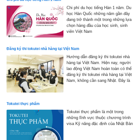
được công bố vào đầu tháng 2 năm
Chi phí du học tiếng Hàn 1 năm. Du
2026
học Hàn Quốc những năm gần đây
đang trở thành một trong những lựa
chọn hàng đầu của học sinh, sinh
viên Việt Nam
Đăng ký thi tokutei nhà hàng tại Việt Nam
Hướng dẫn đăng ký thi tokutei nhà
hàng tại Việt Nam. Hiện nay, người
lao động Việt Nam hoàn toàn có thể
đăng ký thi tokutei nhà hàng tại Việt
Nam, không cần sang Nhật. Đây là
cơ hội thuận lợi giúp nhiều bạn trẻ
hiện thực hóa ước mơ làm việc tại
xứ sở hoa anh đào
Tokutei thực phẩm
Tokutei thực phẩm là một trong
những lĩnh vực thuộc chương trình
visa Kỹ năng đặc định của Nhật Bản