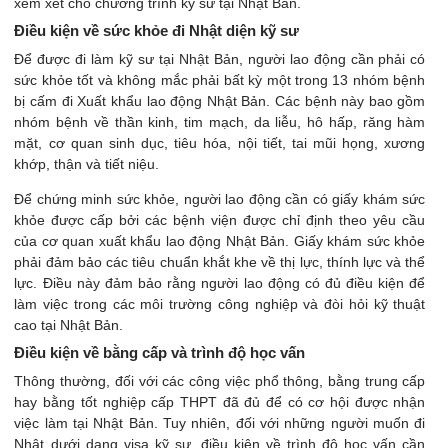
xem xét cho chương trình kỹ sư tại Nhật Bản.
Điều kiện về sức khỏe đi Nhật diện kỹ sư
Để được đi làm kỹ sư tại Nhật Bản, người lao động cần phải có
sức khỏe tốt và không mắc phải bất kỳ một trong 13 nhóm bệnh
bị cấm đi Xuất khẩu lao động Nhật Bản. Các bệnh này bao gồm
nhóm bệnh về thần kinh, tim mạch, da liễu, hô hấp, răng hàm
mặt, cơ quan sinh dục, tiêu hóa, nội tiết, tai mũi họng, xương
khớp, thận và tiết niệu.
Để chứng minh sức khỏe, người lao động cần có giấy khám sức
khỏe được cấp bởi các bệnh viện được chỉ định theo yêu cầu
của cơ quan xuất khẩu lao động Nhật Bản. Giấy khám sức khỏe
phải đảm bảo các tiêu chuẩn khắt khe về thị lực, thính lực và thể
lực. Điều này đảm bảo rằng người lao động có đủ điều kiện để
làm việc trong các môi trường công nghiệp và đòi hỏi kỹ thuật
cao tại Nhật Bản.
Điều kiện về bằng cấp và trình độ học vấn
Thông thường, đối với các công việc phổ thông, bằng trung cấp
hay bằng tốt nghiệp cấp THPT đã đủ để có cơ hội được nhận
việc làm tại Nhật Bản. Tuy nhiên, đối với những người muốn đi
Nhật dưới dạng visa kỹ sư, điều kiện về trình độ học vấn cần