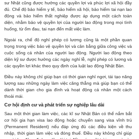
sư Nhật cũng được hưởng các quyền lợi và phúc lợi xã hội đầy
đủ. Chế độ bảo hiểm y tế, bảo hiểm xã hội, bảo hiểm tai nạn lao
động và bảo hiểm thất nghiệp được áp dụng một cách toàn
diện, nhằm bảo vệ quyền lợi của người lao động trong mọi tình
huống, từ ốm đau, tai nạn đến mất việc làm.
Ngoài ra, chế độ nghỉ phép có lương cũng là một phần quan
trọng trong việc bảo vệ quyền lợi và cân bằng giữa công việc và
cuộc sống cá nhân của người lao động. Người lao động theo
diện kỹ sư được hưởng các ngày nghỉ lễ, nghỉ phép có lương và
các quyền lợi khác theo quy định của luật lao động Nhật Bản.
Điều này không chỉ giúp bạn có thời gian nghỉ ngơi, tái tạo năng
lượng sau những ngày làm việc căng thẳng mà giúp bạn có thể
dành thời gian cho gia đình và hoạt động cá nhân một cách
thoải mái.
Cơ hội định cư và phát triển sự nghiệp lâu dài
Sau một thời gian làm việc, các kĩ sư Nhật Bản có thể nắm bắt
cơ hội gia hạn visa lao động hoặc chuyển sang visa vĩnh trú
(Permanent Resident) nếu đáp ứng đủ các điều kiện về thu
nhập, thời gian làm việc và đóng thuế. Điều này không chỉ giúp