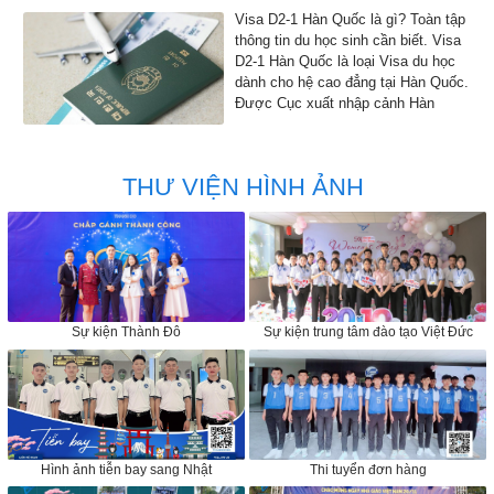
Visa D2-1 Hàn Quốc là gì? Toàn tập
thông tin du học sinh cần biết. Visa
D2-1 Hàn Quốc là loại Visa du học
dành cho hệ cao đẳng tại Hàn Quốc.
Được Cục xuất nhập cảnh Hàn
Quốc đồng ý cho phép nhập cảnh
vào Hàn Quốc để học tập
THƯ VIỆN HÌNH ẢNH
Sự kiện Thành Đô
Sự kiện trung tâm đào tạo Việt Đức
Hình ảnh tiễn bay sang Nhật
Thi tuyển đơn hàng