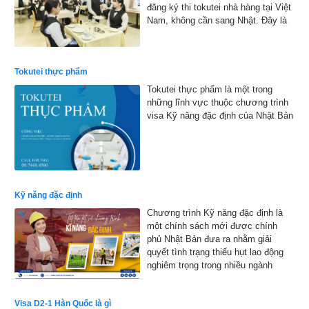
đăng ký thi tokutei nhà hàng tại Việt
Nam, không cần sang Nhật. Đây là
cơ hội thuận lợi giúp nhiều bạn trẻ
hiện thực hóa ước mơ làm việc tại
xứ sở hoa anh đào
Tokutei thực phẩm
Tokutei thực phẩm là một trong
những lĩnh vực thuộc chương trình
visa Kỹ năng đặc định của Nhật Bản
Kỹ năng đặc định
Chương trình Kỹ năng đặc định là
một chính sách mới được chính
phủ Nhật Bản đưa ra nhằm giải
quyết tình trạng thiếu hụt lao động
nghiêm trọng trong nhiều ngành
nghề.
Visa D2-1 Hàn Quốc là gì