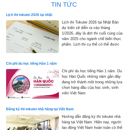
TIN TỨC
Lịch thi tokutei 2026 tại nhật
Lịch thi Tokutei 2026 tại Nhật Bản
dự kiến sẽ diễn ra vào tháng
1/2026, đây là đợt thi cuối cùng của
năm 2025 cho ngành chế biến thực
phẩm. Lịch thi cụ thể có thể được
công bố chính thức, nhưng dự kiến
sẽ bắt đầu từ đầu tháng 1 đến cuối
tháng 1 năm 2026 và kết quả sẽ
Chi phí du học tiếng Hàn 1 năm
được công bố vào đầu tháng 2 năm
Chi phí du học tiếng Hàn 1 năm. Du
2026
học Hàn Quốc những năm gần đây
đang trở thành một trong những lựa
chọn hàng đầu của học sinh, sinh
viên Việt Nam
Đăng ký thi tokutei nhà hàng tại Việt Nam
Hướng dẫn đăng ký thi tokutei nhà
hàng tại Việt Nam. Hiện nay, người
lao động Việt Nam hoàn toàn có thể