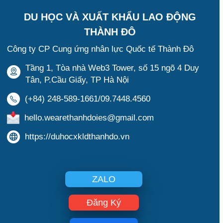
DU HỌC VÀ XUẤT KHẨU LAO ĐỘNG
THÀNH ĐÔ
Công ty CP Cung ứng nhân lực Quốc tế Thành Đô
Tầng 1, Tòa nhà Web3 Tower, số 15 ngõ 4 Duy
Tân, P.Cầu Giấy, TP Hà Nội
(+84) 248-589-1661/09.7448.4560
hello.wearethanhdoies@gmail.com
https://duhocxkldthanhdo.vn
ZALO
Đăng Ký