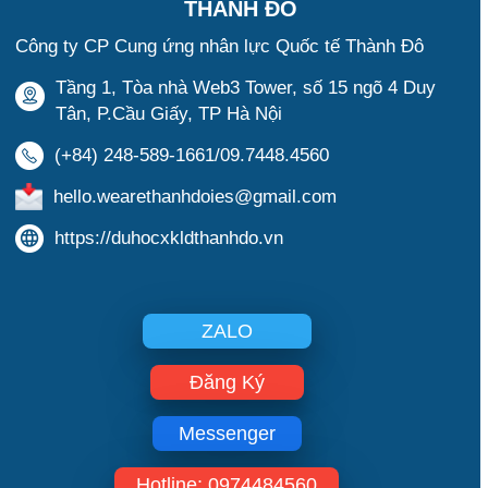
THÀNH ĐÔ
Công ty CP Cung ứng nhân lực Quốc tế Thành Đô
Tầng 1, Tòa nhà Web3 Tower, số 15 ngõ 4 Duy
Tân, P.Cầu Giấy, TP Hà Nội
(+84) 248-589-1661/09.7448.4560
hello.wearethanhdoies@gmail.com
https://duhocxkldthanhdo.vn
ZALO
Đăng Ký
Messenger
Hotline: 0974484560