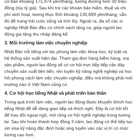
cơ bản khoảng 171,974 yên/tháng, tương đương hơn 30 triệu
đồng (tùy tỷ giá). Sau khi trừ các khoản bảo hiểm, thuế và chi
phí sinh hoạt, lương thực lĩnh khoảng 130,889 yên/tháng, vẫn
đủ để trang trải cuộc sống và tích lũy. Ngoài ra, đa số các xí
nghiệp Nhật Bản đều có chính sách tăng ca, giúp người lao
động gia tăng thu nhập đáng kể.
3. Môi trường làm việc chuyên nghiệp
Nhật Bản nổi tiếng với tác phong làm việc khoa học, kỷ luật và
hệ thống sản xuất hiện đại. Tham gia đơn hàng kiểm hàng, mạ
sản phẩm, người lao động sẽ có cơ hội trực tiếp tiếp cận dây
chuyền sản xuất tiên tiến, rèn luyện kỹ năng nghề nghiệp và học
hỏi phong cách làm việc chuyên nghiệp, điều mà không phải môi
trường nào ở Việt Nam cũng có.
4. Cơ hội học tiếng Nhật và phát triển bản thân
Trong quá trình làm việc, người lao động được khuyến khích học
tiếng Nhật để dễ dàng giao tiếp và thích nghi. Đây là cơ hội tốt
để trau dồi ngoại ngữ, mở rộng cơ hội nghề nghiệp trong tương
lai. Sau khi hoàn thành hợp đồng 3 năm, lao động có thể tiếp tục
xin visa kỹ năng đặc định hoặc ứng tuyển vào các vị trí có mức
lương cao hơn.