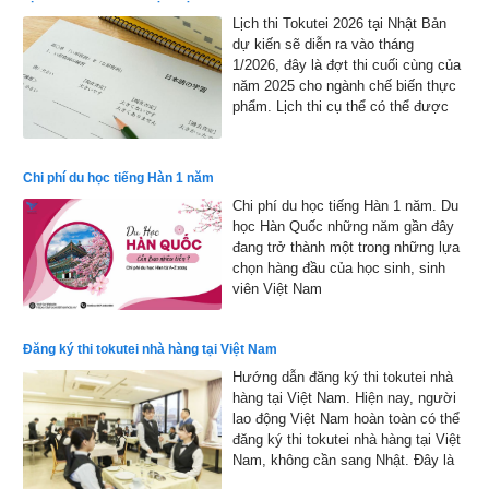
Lịch thi Tokutei 2026 tại Nhật Bản
dự kiến sẽ diễn ra vào tháng
1/2026, đây là đợt thi cuối cùng của
năm 2025 cho ngành chế biến thực
phẩm. Lịch thi cụ thể có thể được
công bố chính thức, nhưng dự kiến
sẽ bắt đầu từ đầu tháng 1 đến cuối
tháng 1 năm 2026 và kết quả sẽ
Chi phí du học tiếng Hàn 1 năm
được công bố vào đầu tháng 2 năm
Chi phí du học tiếng Hàn 1 năm. Du
2026
học Hàn Quốc những năm gần đây
đang trở thành một trong những lựa
chọn hàng đầu của học sinh, sinh
viên Việt Nam
Đăng ký thi tokutei nhà hàng tại Việt Nam
Hướng dẫn đăng ký thi tokutei nhà
hàng tại Việt Nam. Hiện nay, người
lao động Việt Nam hoàn toàn có thể
đăng ký thi tokutei nhà hàng tại Việt
Nam, không cần sang Nhật. Đây là
cơ hội thuận lợi giúp nhiều bạn trẻ