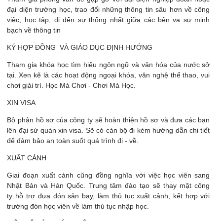
đại diện trường học, trao đổi những thông tin sâu hơn về công
việc, học tập, đi đến sự thống nhất giữa các bên va sự minh
bạch về thông tin
KÝ HỢP ĐỒNG VÀ GIÁO DỤC ĐỊNH HƯỚNG
Tham gia khóa học tìm hiểu ngôn ngữ và văn hóa của nước sở
tại. Xen kẽ là các hoạt động ngoại khóa, văn nghệ thể thao, vui
chơi giải trí. Học Mà Chơi - Chơi Mà Học.
XIN VISA
Bộ phận hồ sơ của công ty sẽ hoàn thiện hồ sơ và đưa các bạn
lên đại sứ quán xin visa. Sẽ có cán bộ đi kèm hướng dẫn chi tiết
để đảm bảo an toàn suốt quá trình đi - về.
XUẤT CẢNH
Giai đoạn xuất cảnh cũng đồng nghĩa với việc học viên sang
Nhật Bản và Hàn Quốc. Trung tâm đào tạo sẽ thay mặt công
ty hỗ trợ đưa đón sân bay, làm thủ tục xuất cảnh, kết hợp với
trường đón học viên về làm thủ tục nhập học.