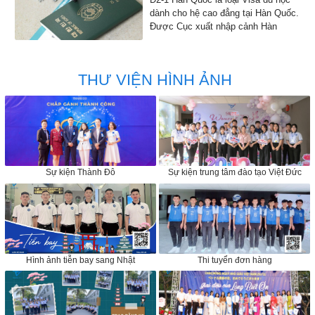
dành cho hệ cao đẳng tại Hàn Quốc.
Được Cục xuất nhập cảnh Hàn
Quốc đồng ý cho phép nhập cảnh
vào Hàn Quốc để học tập
THƯ VIỆN HÌNH ẢNH
Sự kiện Thành Đô
Sự kiện trung tâm đào tạo Việt Đức
Hình ảnh tiễn bay sang Nhật
Thi tuyển đơn hàng