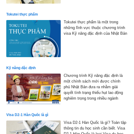
hiện thực hóa ước mơ làm việc tại
xứ sở hoa anh đào
Tokutei thực phẩm
Tokutei thực phẩm là một trong
những lĩnh vực thuộc chương trình
visa Kỹ năng đặc định của Nhật Bản
Kỹ năng đặc định
Chương trình Kỹ năng đặc định là
một chính sách mới được chính
phủ Nhật Bản đưa ra nhằm giải
quyết tình trạng thiếu hụt lao động
nghiêm trọng trong nhiều ngành
nghề.
Visa D2-1 Hàn Quốc là gì
Visa D2-1 Hàn Quốc là gì? Toàn tập
thông tin du học sinh cần biết. Visa
D2-1 Hàn Quốc là loại Visa du học