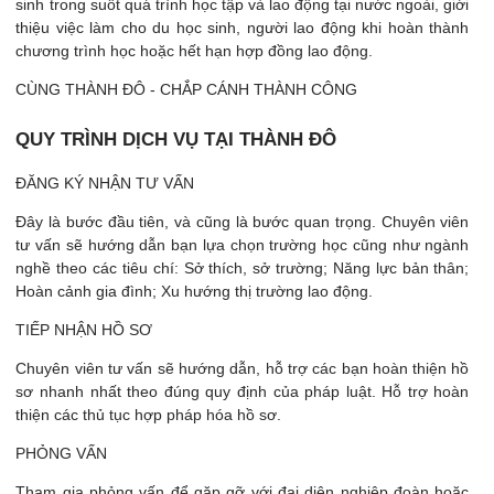
sinh trong suốt quá trình học tập và lao động tại nước ngoài, giới
thiệu việc làm cho du học sinh, người lao động khi hoàn thành
chương trình học hoặc hết hạn hợp đồng lao động.
CÙNG THÀNH ĐÔ - CHẮP CÁNH THÀNH CÔNG
QUY TRÌNH DỊCH VỤ TẠI THÀNH ĐÔ
ĐĂNG KÝ NHẬN TƯ VẤN
Đây là bước đầu tiên, và cũng là bước quan trọng. Chuyên viên
tư vấn sẽ hướng dẫn bạn lựa chọn trường học cũng như ngành
nghề theo các tiêu chí: Sở thích, sở trường; Năng lực bản thân;
Hoàn cảnh gia đình; Xu hướng thị trường lao động.
TIẾP NHẬN HỒ SƠ
Chuyên viên tư vấn sẽ hướng dẫn, hỗ trợ các bạn hoàn thiện hồ
sơ nhanh nhất theo đúng quy định của pháp luật. Hỗ trợ hoàn
thiện các thủ tục hợp pháp hóa hồ sơ.
PHỎNG VẤN
Tham gia phỏng vấn để gặp gỡ với đại diện nghiệp đoàn hoặc