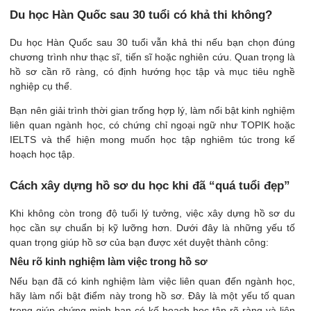
Du học Hàn Quốc sau 30 tuổi có khả thi không?
Du học Hàn Quốc sau 30 tuổi vẫn khả thi nếu bạn chọn đúng
chương trình như thạc sĩ, tiến sĩ hoặc nghiên cứu. Quan trọng là
hồ sơ cần rõ ràng, có định hướng học tập và mục tiêu nghề
nghiệp cụ thể.
Bạn nên giải trình thời gian trống hợp lý, làm nổi bật kinh nghiệm
liên quan ngành học, có chứng chỉ ngoại ngữ như TOPIK hoặc
IELTS và thể hiện mong muốn học tập nghiêm túc trong kế
hoạch học tập.
Cách xây dựng hồ sơ du học khi đã “quá tuổi đẹp”
Khi không còn trong độ tuổi lý tưởng, việc xây dựng hồ sơ du
học cần sự chuẩn bị kỹ lưỡng hơn. Dưới đây là những yếu tố
quan trọng giúp hồ sơ của bạn được xét duyệt thành công:
Nêu rõ kinh nghiệm làm việc trong hồ sơ
Nếu bạn đã có kinh nghiệm làm việc liên quan đến ngành học,
hãy làm nổi bật điểm này trong hồ sơ. Đây là một yếu tố quan
trọng giúp chứng minh bạn có kế hoạch học tập rõ ràng và liên