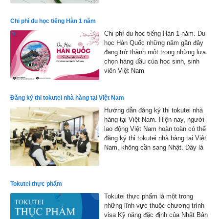
sẽ bắt đầu từ đầu tháng 1 đến cuối
tháng 1 năm 2026 và kết quả sẽ
Chi phí du học tiếng Hàn 1 năm
được công bố vào đầu tháng 2 năm
Chi phí du học tiếng Hàn 1 năm. Du
2026
học Hàn Quốc những năm gần đây
đang trở thành một trong những lựa
chọn hàng đầu của học sinh, sinh
viên Việt Nam
Đăng ký thi tokutei nhà hàng tại Việt Nam
Hướng dẫn đăng ký thi tokutei nhà
hàng tại Việt Nam. Hiện nay, người
lao động Việt Nam hoàn toàn có thể
đăng ký thi tokutei nhà hàng tại Việt
Nam, không cần sang Nhật. Đây là
cơ hội thuận lợi giúp nhiều bạn trẻ
hiện thực hóa ước mơ làm việc tại
xứ sở hoa anh đào
Tokutei thực phẩm
Tokutei thực phẩm là một trong
những lĩnh vực thuộc chương trình
visa Kỹ năng đặc định của Nhật Bản