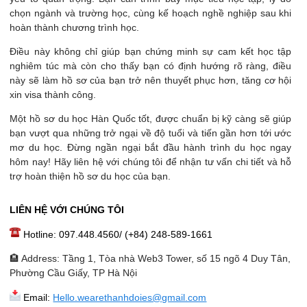
chọn ngành và trường học, cùng kế hoạch nghề nghiệp sau khi
hoàn thành chương trình học.
Điều này không chỉ giúp bạn chứng minh sự cam kết học tập
nghiêm túc mà còn cho thấy bạn có định hướng rõ ràng, điều
này sẽ làm hồ sơ của bạn trở nên thuyết phục hơn, tăng cơ hội
xin visa thành công.
Một hồ sơ du học Hàn Quốc tốt, được chuẩn bị kỹ càng sẽ giúp
bạn vượt qua những trở ngại về độ tuổi và tiến gần hơn tới ước
mơ du học. Đừng ngần ngại bắt đầu hành trình du học ngay
hôm nay! Hãy liên hệ với chúng tôi để nhận tư vấn chi tiết và hỗ
trợ hoàn thiện hồ sơ du học của bạn.
LIÊN HỆ VỚI CHÚNG TÔI
Hotline: 097.448.4560/ (+84) 248-589-1661
🏨 Address: Tầng 1, Tòa nhà Web3 Tower, số 15 ngõ 4 Duy Tân,
Phường Cầu Giấy, TP Hà Nội
Email:
Hello.wearethanhdoies@gmail.com