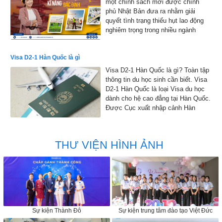
một chính sách mới được chính
phủ Nhật Bản đưa ra nhằm giải
quyết tình trạng thiếu hụt lao động
nghiêm trọng trong nhiều ngành
nghề.
Visa D2-1 Hàn Quốc là gì
Visa D2-1 Hàn Quốc là gì? Toàn tập
thông tin du học sinh cần biết. Visa
D2-1 Hàn Quốc là loại Visa du học
dành cho hệ cao đẳng tại Hàn Quốc.
Được Cục xuất nhập cảnh Hàn
Quốc đồng ý cho phép nhập cảnh
vào Hàn Quốc để học tập
THƯ VIỆN HÌNH ẢNH
Sự kiện Thành Đô
Sự kiện trung tâm đào tạo Việt Đức