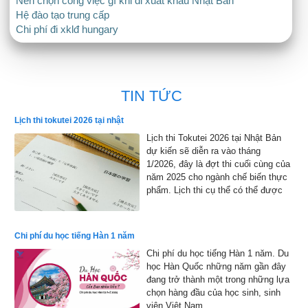
Nên chọn công việc gì khi đi xuất khẩu Nhật Bản
Hệ đào tạo trung cấp
Chi phí đi xklđ hungary
TIN TỨC
Lịch thi tokutei 2026 tại nhật
Lịch thi Tokutei 2026 tại Nhật Bản
dự kiến sẽ diễn ra vào tháng
1/2026, đây là đợt thi cuối cùng của
năm 2025 cho ngành chế biến thực
phẩm. Lịch thi cụ thể có thể được
công bố chính thức, nhưng dự kiến
sẽ bắt đầu từ đầu tháng 1 đến cuối
tháng 1 năm 2026 và kết quả sẽ
Chi phí du học tiếng Hàn 1 năm
được công bố vào đầu tháng 2 năm
Chi phí du học tiếng Hàn 1 năm. Du
2026
học Hàn Quốc những năm gần đây
đang trở thành một trong những lựa
chọn hàng đầu của học sinh, sinh
viên Việt Nam