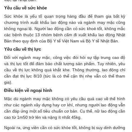
Yêu cầu về sức khỏe
Sức khỏe là yếu tố quan trọng hàng đầu để tham gia bất kỳ
chương trình xuất khẩu lao động nào và ngành may mặc cũng
không ngoại lệ. Người lao động cần có sức khoẻ tốt, không mắc
các bệnh thuộc 13 nhóm bệnh cấm đi xuất khẩu lao động Nhật
Bản theo quy định của Bộ Y tế Việt Nam và Bộ Y tế Nhật Bản.
Yêu cầu về thị lực
Đối với ngành may mặc, công việc đòi hỏi sự tập trung cao độ
và thị lực tốt để đảm bảo chất lượng sản phẩm. Tuy nhiên, yêu
cầu về thị lực không quá khắt khe. Thông thường, lao động chỉ
cần đạt thị lực 8/10 (tức là có thể cận thị nhẹ vẫn có thể tham
gia).
Điều kiện về ngoại hình
Mặc dù ngành may mặc không có yêu cầu quá cao về thể hình
như các ngành xây dựng hay cơ khí, nhưng người lao động vẫn
cần đáp ứng một số tiêu chuẩn cơ bản. Cụ thể, nữ lao động cần
cao từ 1m50 trở lên và nặng ít nhất 45kg.
Ngoài ra, ứng viên cần có sức khỏe tốt, không bị suy dinh dưỡng