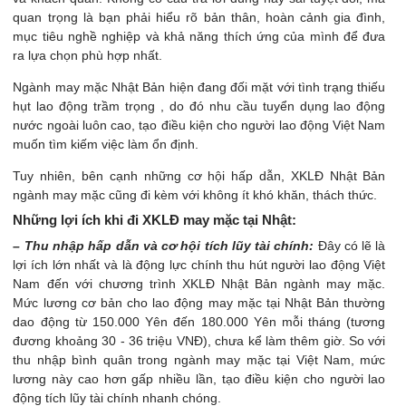
quan trọng là bạn phải hiểu rõ bản thân, hoàn cảnh gia đình,
mục tiêu nghề nghiệp và khả năng thích ứng của mình để đưa
ra lựa chọn phù hợp nhất.
Ngành may mặc Nhật Bản hiện đang đối mặt với tình trạng thiếu
hụt lao động trầm trọng , do đó nhu cầu tuyển dụng lao động
nước ngoài luôn cao, tạo điều kiện cho người lao động Việt Nam
muốn tìm kiếm việc làm ổn định.
Tuy nhiên, bên cạnh những cơ hội hấp dẫn, XKLĐ Nhật Bản
ngành may mặc cũng đi kèm với không ít khó khăn, thách thức.
Những lợi ích khi đi XKLĐ may mặc tại Nhật:
– Thu nhập hấp dẫn và cơ hội tích lũy tài chính:
Đây có lẽ là
lợi ích lớn nhất và là động lực chính thu hút người lao động Việt
Nam đến với chương trình XKLĐ Nhật Bản ngành may mặc.
Mức lương cơ bản cho lao động may mặc tại Nhật Bản thường
dao động từ 150.000 Yên đến 180.000 Yên mỗi tháng (tương
đương khoảng 30 - 36 triệu VNĐ), chưa kể làm thêm giờ. So với
thu nhập bình quân trong ngành may mặc tại Việt Nam, mức
lương này cao hơn gấp nhiều lần, tạo điều kiện cho người lao
động tích lũy tài chính nhanh chóng.