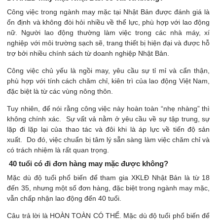
Công việc trong ngành may mặc tại Nhật Bản được đánh giá là
ổn định và không đòi hỏi nhiều về thể lực, phù hợp với lao động
nữ. Người lao động thường làm việc trong các nhà máy, xí
nghiệp với môi trường sạch sẽ, trang thiết bị hiện đại và được hỗ
trợ bởi nhiều chính sách từ doanh nghiệp Nhật Bản.
Công việc chủ yếu là ngồi may, yêu cầu sự tỉ mỉ và cẩn thận,
phù hợp với tính cách chăm chỉ, kiên trì của lao động Việt Nam,
đặc biệt là từ các vùng nông thôn.
Tuy nhiên, để nói rằng công việc này hoàn toàn “nhẹ nhàng” thì
không chính xác. Sự vất vả nằm ở yêu cầu về sự tập trung, sự
lặp đi lặp lại của thao tác và đôi khi là áp lực về tiến độ sản
xuất. Do đó, việc chuẩn bị tâm lý sẵn sàng làm việc chăm chỉ và
có trách nhiệm là rất quan trọng.
40 tuổi có đi đơn hàng may mặc được không?
Mặc dù độ tuổi phổ biến để tham gia XKLĐ Nhật Bản là từ 18
đến 35, nhưng một số đơn hàng, đặc biệt trong ngành may mặc,
vẫn chấp nhận lao động đến 40 tuổi.
Câu trả lời là HOÀN TOÀN CÓ THỂ. Mặc dù độ tuổi phổ biến để