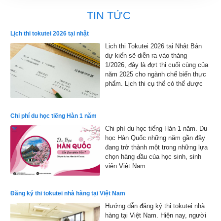
TIN TỨC
Lịch thi tokutei 2026 tại nhật
Lịch thi Tokutei 2026 tại Nhật Bản
dự kiến sẽ diễn ra vào tháng
1/2026, đây là đợt thi cuối cùng của
năm 2025 cho ngành chế biến thực
phẩm. Lịch thi cụ thể có thể được
công bố chính thức, nhưng dự kiến
sẽ bắt đầu từ đầu tháng 1 đến cuối
tháng 1 năm 2026 và kết quả sẽ
Chi phí du học tiếng Hàn 1 năm
được công bố vào đầu tháng 2 năm
Chi phí du học tiếng Hàn 1 năm. Du
2026
học Hàn Quốc những năm gần đây
đang trở thành một trong những lựa
chọn hàng đầu của học sinh, sinh
viên Việt Nam
Đăng ký thi tokutei nhà hàng tại Việt Nam
Hướng dẫn đăng ký thi tokutei nhà
hàng tại Việt Nam. Hiện nay, người