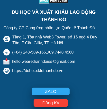
DU HỌC VÀ XUẤT KHẨU LAO ĐỘNG
THÀNH ĐÔ
Công ty CP Cung ứng nhân lực Quốc tế Thành Đô
Tầng 1, Tòa nhà Web3 Tower, số 15 ngõ 4 Duy
Tân, P.Cầu Giấy, TP Hà Nội
(+84) 248-589-1661/09.7448.4560
hello.wearethanhdoies@gmail.com
https://duhocxkldthanhdo.vn
ZALO
Đăng Ký