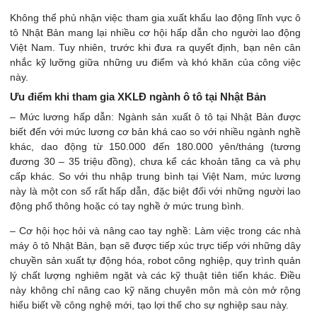
Không thể phủ nhận việc tham gia xuất khẩu lao động lĩnh vực ô
tô Nhật Bản mang lại nhiều cơ hội hấp dẫn cho người lao động
Việt Nam. Tuy nhiên, trước khi đưa ra quyết định, bạn nên cân
nhắc kỹ lưỡng giữa những ưu điểm và khó khăn của công việc
này.
Ưu điểm khi tham gia XKLĐ ngành ô tô tại Nhật Bản
– Mức lương hấp dẫn: Ngành sản xuất ô tô tại Nhật Bản được
biết đến với mức lương cơ bản khá cao so với nhiều ngành nghề
khác, dao động từ 150.000 đến 180.000 yên/tháng (tương
đương 30 – 35 triệu đồng), chưa kể các khoản tăng ca và phụ
cấp khác. So với thu nhập trung bình tại Việt Nam, mức lương
này là một con số rất hấp dẫn, đặc biệt đối với những người lao
động phổ thông hoặc có tay nghề ở mức trung bình.
– Cơ hội học hỏi và nâng cao tay nghề: Làm việc trong các nhà
máy ô tô Nhật Bản, bạn sẽ được tiếp xúc trực tiếp với những dây
chuyền sản xuất tự động hóa, robot công nghiệp, quy trình quản
lý chất lượng nghiêm ngặt và các kỹ thuật tiên tiến khác. Điều
này không chỉ nâng cao kỹ năng chuyên môn mà còn mở rộng
hiểu biết về công nghệ mới, tạo lợi thế cho sự nghiệp sau này.