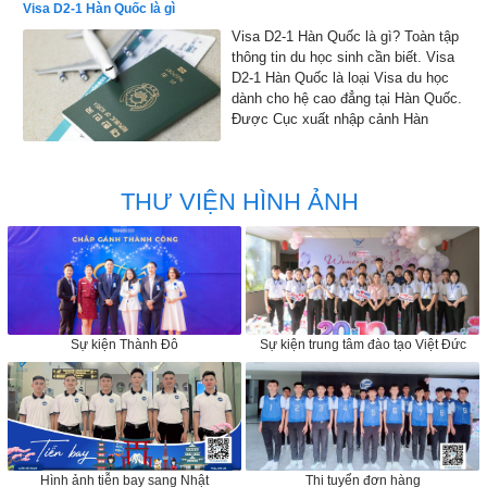
Visa D2-1 Hàn Quốc là gì
Visa D2-1 Hàn Quốc là gì? Toàn tập
thông tin du học sinh cần biết. Visa
D2-1 Hàn Quốc là loại Visa du học
dành cho hệ cao đẳng tại Hàn Quốc.
Được Cục xuất nhập cảnh Hàn
Quốc đồng ý cho phép nhập cảnh
vào Hàn Quốc để học tập
THƯ VIỆN HÌNH ẢNH
Sự kiện Thành Đô
Sự kiện trung tâm đào tạo Việt Đức
Hình ảnh tiễn bay sang Nhật
Thi tuyển đơn hàng