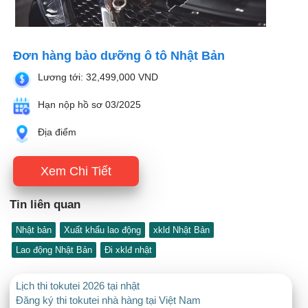
Đơn hàng bảo dưỡng ô tô Nhật Bản
Lương tới: 32,499,000 VND
Hạn nộp hồ sơ 03/2025
Địa điểm
Xem Chi Tiết
Tin liên quan
Nhật bản
Xuất khẩu lao động
xkld Nhật Bản
Lao động Nhật Bản
Đi xklđ nhật
Lịch thi tokutei 2026 tại nhật
Đăng ký thi tokutei nhà hàng tại Việt Nam