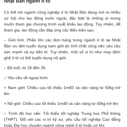
Nhật Bản ngành ô tô
Có thể nói ngành công nghiệp ô tô Nhật Bản đang mở ra nhiều
cơ hội cho lao động nước ngoài, đặc biệt là những ai mong
muốn tham gia chương trình xuất khẩu lao động. Tuy nhiên, để
tham gia, lao động cần đáp ứng các điều kiện sau:
– Giới tính: Phần lớn các đơn hàng trong ngành ô tô tại Nhật
Bản ưu tiên tuyển dụng nam giới do tính chất công việc yêu cầu
sức mạnh và sự bền bỉ. Tuy nhiên, một số vị trí như may đệm
ghế ô tô có thể tuyển dụng nữ giới.
– Độ tuổi: từ 18 đến 35.
– Yêu cầu về ngoại hình:
+ Nam giới: Chiều cao tối thiểu 1m60 và cân nặng từ 50kg trở
lên.
+ Nữ giới: Chiều cao tối thiểu 1m48 và cân nặng từ 40kg trở lên.
– Trình độ học vấn: Tối thiểu tốt nghiệp Trung học Phổ thông
(THPT). Đối với các vị trí kỹ sư, yêu cầu tốt nghiệp Cao đẳng
hoặc Đại học chuyên ngành công nghệ ô tô hoặc cơ khí.