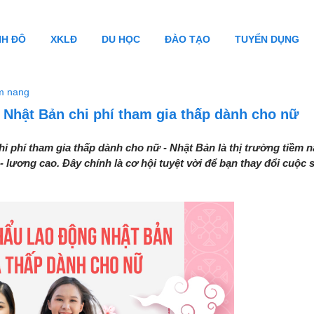
NH ĐÔ
XKLĐ
DU HỌC
ĐÀO TẠO
TUYỂN DỤNG
m nang
 Nhật Bản chi phí tham gia thấp dành cho nữ
i phí tham gia thấp dành cho nữ - Nhật Bản là thị trường tiềm n
 lương cao. Đây chính là cơ hội tuyệt vời để bạn thay đổi cuộc 