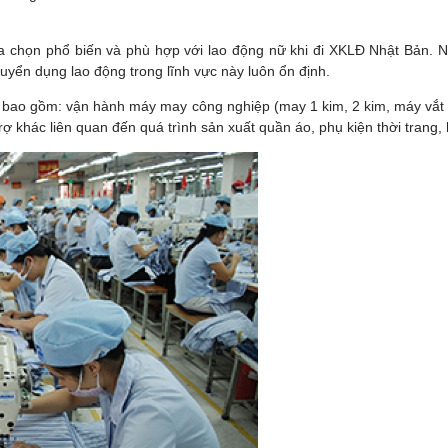
 chọn phổ biến và phù hợp với lao động nữ khi đi XKLĐ Nhật Bản. N
 tuyển dụng lao động trong lĩnh vực này luôn ổn định.
ao gồm: vận hành máy may công nghiệp (may 1 kim, 2 kim, máy vắt sổ,
rợ khác liên quan đến quá trình sản xuất quần áo, phụ kiện thời tran