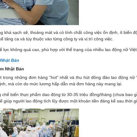
g khá sạch sẽ, thoáng mát và có tính chất công việc ổn định, ít biế
 tăng ca và tùy thuộc vào từng công ty và vị trí công việc.
ể lực không quá cao, phù hợp với thể trạng của nhiều lao động nữ Việ
 Nhật Bản
ẩm Nhật Bản
 trong những đơn hàng "hot" nhất và thu hút đông đảo lao động nữ
n định, mà còn do mức lương hấp dẫn mà đơn hàng này mang lại.
chế biến thực phẩm dao động từ 30-35 triệu đồng/tháng (chưa bao gồ
ể giúp người lao động tích lũy được một khoản tiền đáng kể sau thời gi