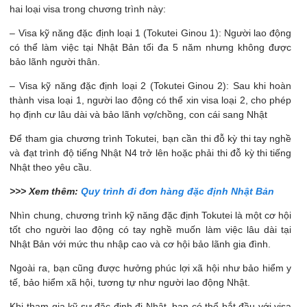
hai loại visa trong chương trình này:
– Visa kỹ năng đặc định loại 1 (Tokutei Ginou 1): Người lao động
có thể làm việc tại Nhật Bản tối đa 5 năm nhưng không được
bảo lãnh người thân.
– Visa kỹ năng đặc định loại 2 (Tokutei Ginou 2): Sau khi hoàn
thành visa loại 1, người lao động có thể xin visa loại 2, cho phép
họ định cư lâu dài và bảo lãnh vợ/chồng, con cái sang Nhật​
Để tham gia chương trình Tokutei, bạn cần thi đỗ kỳ thi tay nghề
và đạt trình độ tiếng Nhật N4 trở lên hoặc phải thi đỗ kỳ thi tiếng
Nhật theo yêu cầu.
>>> Xem thêm:
Quy trình đi đơn hàng đặc định Nhật Bản
Nhìn chung, chương trình kỹ năng đặc định Tokutei là một cơ hội
tốt cho người lao động có tay nghề muốn làm việc lâu dài tại
Nhật Bản với mức thu nhập cao và cơ hội bảo lãnh gia đình.
Ngoài ra, bạn cũng được hưởng phúc lợi xã hội như bảo hiểm y
tế, bảo hiểm xã hội, tương tự như người lao động Nhật​.
Khi tham gia kỹ sư đặc định đi Nhật, bạn có thể bắt đầu với visa