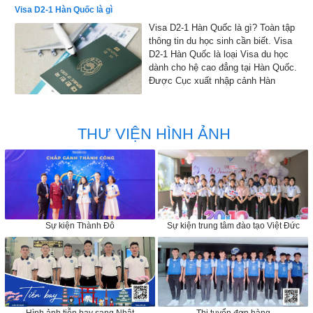
Visa D2-1 Hàn Quốc là gì
Visa D2-1 Hàn Quốc là gì? Toàn tập
thông tin du học sinh cần biết. Visa
D2-1 Hàn Quốc là loại Visa du học
dành cho hệ cao đẳng tại Hàn Quốc.
Được Cục xuất nhập cảnh Hàn
Quốc đồng ý cho phép nhập cảnh
vào Hàn Quốc để học tập
THƯ VIỆN HÌNH ẢNH
Sự kiện Thành Đô
Sự kiện trung tâm đào tạo Việt Đức
Hình ảnh tiễn bay sang Nhật
Thi tuyển đơn hàng