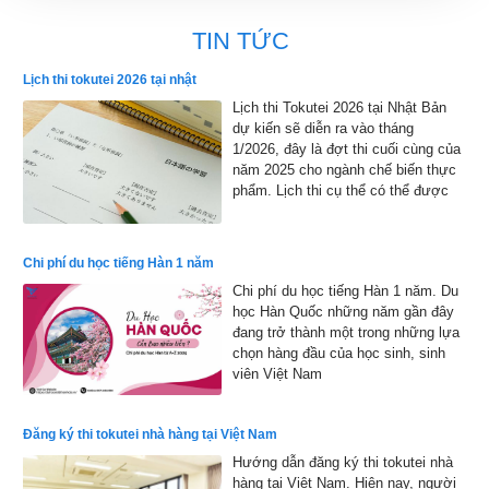
TIN TỨC
Lịch thi tokutei 2026 tại nhật
Lịch thi Tokutei 2026 tại Nhật Bản
dự kiến sẽ diễn ra vào tháng
1/2026, đây là đợt thi cuối cùng của
năm 2025 cho ngành chế biến thực
phẩm. Lịch thi cụ thể có thể được
công bố chính thức, nhưng dự kiến
sẽ bắt đầu từ đầu tháng 1 đến cuối
tháng 1 năm 2026 và kết quả sẽ
Chi phí du học tiếng Hàn 1 năm
được công bố vào đầu tháng 2 năm
Chi phí du học tiếng Hàn 1 năm. Du
2026
học Hàn Quốc những năm gần đây
đang trở thành một trong những lựa
chọn hàng đầu của học sinh, sinh
viên Việt Nam
Đăng ký thi tokutei nhà hàng tại Việt Nam
Hướng dẫn đăng ký thi tokutei nhà
hàng tại Việt Nam. Hiện nay, người