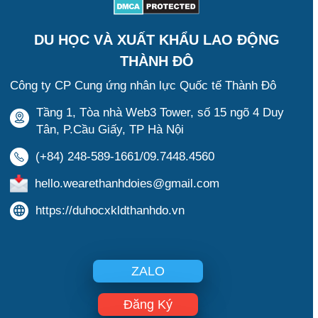
DU HỌC VÀ XUẤT KHẨU LAO ĐỘNG
THÀNH ĐÔ
Công ty CP Cung ứng nhân lực Quốc tế Thành Đô
Tầng 1, Tòa nhà Web3 Tower, số 15 ngõ 4 Duy
Tân, P.Cầu Giấy, TP Hà Nội
(+84) 248-589-1661/09.7448.4560
hello.wearethanhdoies@gmail.com
https://duhocxkldthanhdo.vn
ZALO
Đăng Ký