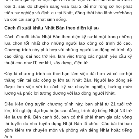
loại 1, sau đó chuyển sang visa loại 2 để mở rộng cơ hội phát
triển sự nghiệp và định cư tại Nhật, đồng thời bảo lãnh vợ/chồng
và con cái sang Nhật sinh sống​.
Cách đi xuất khẩu Nhật Bản theo diện kỹ sư
Cách đi xuất khẩu Nhật Bản theo diện kỹ sư là một trong những
lựa chọn tốt nhất cho những người lao động có trình độ cao.
Chương trình này phù hợp với những người lao động có trình độ
cao đẳng, đại học trở lên, làm việc trong các ngành yêu cầu kỹ
thuật cao như IT, cơ khí, xây dựng, điện tử.
Đây là chương trình có thời hạn làm việc dài hơn và có cơ hội
thăng tiến tại các công ty lớn tại Nhật Bản. Người lao động sẽ
được làm việc với tư cách kỹ sư chuyên nghiệp, hưởng mức
lương và phúc lợi tương đương với lao động người Nhật​.
Điều kiện ứng tuyển chương trình này, bạn phải từ 21 tuổi trở
lên, tốt nghiệp đại học hoặc cao đẳng, trình độ tiếng Nhật N3 trở
lên là ưu thế. Bên cạnh đó, bạn có thể phải tham gia các vòng
thi tuyển do nhà tuyển dụng Nhật Bản tổ chức. Các bài thi bao
gồm kiểm tra chuyên môn và phỏng vấn tiếng Nhật hoặc tiếng
Anh.