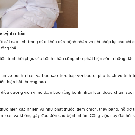
ủa bệnh nhân
i sát sao tình trạng sức khỏe của bệnh nhân và ghi chép lại các chỉ s
 tổng thể.
iến trình hồi phục của bệnh nhân cũng như phát hiện sớm những dấu hi
tin về bệnh nhân và báo cáo trực tiếp với bác sĩ phụ trách về tình
ỳ biểu hiện bất thường nào.
a điều dưỡng viên vì nó đảm bảo rằng bệnh nhân luôn được chăm sóc 
thực hiện các nhiệm vụ như phát thuốc, tiêm chích, thay băng, hỗ trợ 
an toàn và không gây đau đớn cho bệnh nhân. Công việc này đòi hỏi sự