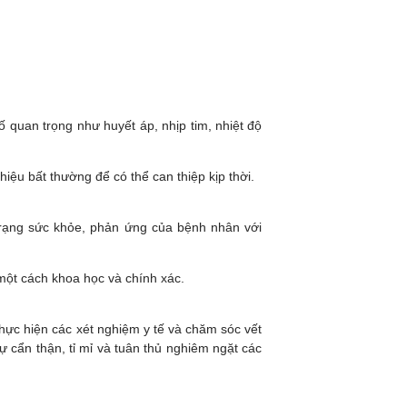
ố quan trọng như huyết áp, nhịp tim, nhiệt độ
ệu bất thường để có thể can thiệp kịp thời.
 trạng sức khỏe, phản ứng của bệnh nhân với
một cách khoa học và chính xác.
thực hiện các xét nghiệm y tế và chăm sóc vết
 cẩn thận, tỉ mỉ và tuân thủ nghiêm ngặt các