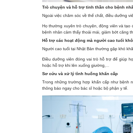
Trò chuyện và hỗ trợ tinh thần cho bệnh nh
Ngoài việc chăm sóc về thể chất, điều dưỡng viê
Họ thường xuyên trò chuyện, động viên và tạo 
bệnh nhân cảm thấy thoải mái, giảm bớt căng thẳn
Hỗ trợ các hoạt động mà người cao tuổi khô
Người cao tuổi tại Nhật Bản thường gặp khó khă
Điều dưỡng viên đóng vai trò hỗ trợ để giúp 
hoặc hỗ trợ khi lên xuống giường,...
Sơ cứu và xử lý tình huống khẩn cấp
Trong những trường hợp khẩn cấp như bệnh nh
thông báo ngay cho bác sĩ hoặc bộ phận y tế.