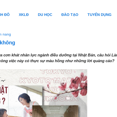
NH ĐÔ
XKLĐ
DU HỌC
ĐÀO TẠO
TUYỂN DỤNG
m nang
 không
a cơn khát nhân lực ngành điều dưỡng tại Nhật Bản, câu hỏi L
ệu công việc này có thực sự màu hồng như những lời quảng cáo?