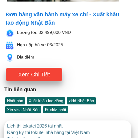
Đơn hàng vận hành máy xe chỉ - Xuất khẩu
lao động Nhật Bản
Lương tới: 32,499,000 VND
Hạn nộp hồ sơ 03/2025
Địa điểm
Xem Chi Tiết
Tin liên quan
Nhật bản
Xuất khẩu lao động
xkld Nhật Bản
Xin visa Nhật Bản
Đi xklđ nhật
Lịch thi tokutei 2026 tại nhật
Đăng ký thi tokutei nhà hàng tại Việt Nam