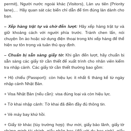
permit), Người nước ngoài khác (Visitors), Làn ưu tiên (Priority
lane),... Hãy quan sát các biển chỉ dẫn để tìm đúng làn dành cho
bạn.
– Xếp hàng trật tự và chờ đến lượt:
Hãy xếp hàng trật tự và
giữ khoảng cách với người phía trước. Tránh chen lấn, nói
chuyện ồn ào hoặc sử dụng điện thoại trong khi xếp hàng để thể
hiện sự tôn trọng và tuân thủ quy định.
– Chuẩn bị sẵn sàng giấy tờ:
Khi gần đến lượt, hãy chuẩn bị
sẵn sàng các giấy tờ cần thiết để xuất trình cho nhân viên kiểm
tra nhập cảnh. Các giấy tờ cần thiết thường bao gồm:
+ Hộ chiếu (Passport): còn hiệu lực ít nhất 6 tháng kể từ ngày
nhập cảnh Nhật Bản.
+ Visa Nhật Bản (nếu cần): visa đúng loại và còn hiệu lực.
+ Tờ khai nhập cảnh: Tờ khai đã điền đầy đủ thông tin.
+ Vé máy bay khứ hồi.
+ Giấy tờ khác (tùy trường hợp): thư mời, giấy bảo lãnh, giấy tờ
chứng minh tài chính, giấy nhập học (đối với du học sinh), giấy