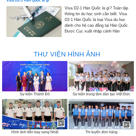
Visa D2-1 Hàn Quốc là gì
Visa D2-1 Hàn Quốc là gì? Toàn tập
thông tin du học sinh cần biết. Visa
D2-1 Hàn Quốc là loại Visa du học
dành cho hệ cao đẳng tại Hàn Quốc.
Được Cục xuất nhập cảnh Hàn
Quốc đồng ý cho phép nhập cảnh
vào Hàn Quốc để học tập
THƯ VIỆN HÌNH ẢNH
Sự kiện Thành Đô
Sự kiện trung tâm đào tạo Việt Đức
Hình ảnh tiễn bay sang Nhật
Thi tuyển đơn hàng