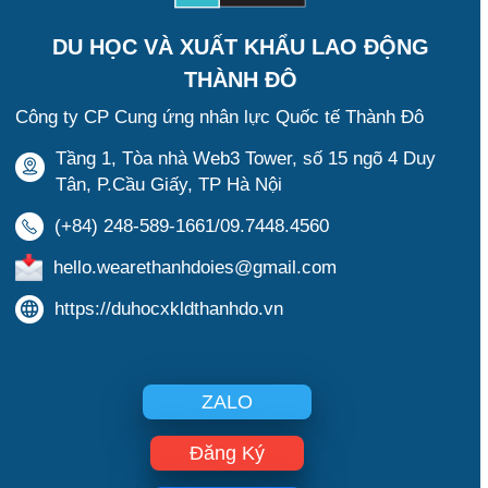
DU HỌC VÀ XUẤT KHẨU LAO ĐỘNG
THÀNH ĐÔ
Công ty CP Cung ứng nhân lực Quốc tế Thành Đô
Tầng 1, Tòa nhà Web3 Tower, số 15 ngõ 4 Duy
Tân, P.Cầu Giấy, TP Hà Nội
(+84) 248-589-1661/09.7448.4560
hello.wearethanhdoies@gmail.com
https://duhocxkldthanhdo.vn
ZALO
Đăng Ký