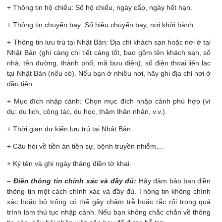
+ Thông tin hộ chiếu: Số hộ chiếu, ngày cấp, ngày hết hạn.
+ Thông tin chuyến bay: Số hiệu chuyến bay, nơi khởi hành.
+ Thông tin lưu trú tại Nhật Bản: Địa chỉ khách sạn hoặc nơi ở tại
Nhật Bản (ghi càng chi tiết càng tốt, bao gồm tên khách sạn, số
nhà, tên đường, thành phố, mã bưu điện), số điện thoại liên lạc
tại Nhật Bản (nếu có). Nếu bạn ở nhiều nơi, hãy ghi địa chỉ nơi ở
đầu tiên.
+ Mục đích nhập cảnh: Chọn mục đích nhập cảnh phù hợp (ví
dụ: du lịch, công tác, du học, thăm thân nhân, v.v.).
+ Thời gian dự kiến lưu trú tại Nhật Bản.
+ Câu hỏi về tiền án tiền sự, bệnh truyền nhiễm,...
+ Ký tên và ghi ngày tháng điền tờ khai.
– Điền thông tin chính xác và đầy đủ:
Hãy đảm bảo bạn điền
thông tin một cách chính xác và đầy đủ. Thông tin không chính
xác hoặc bỏ trống có thể gây chậm trễ hoặc rắc rối trong quá
trình làm thủ tục nhập cảnh. Nếu bạn không chắc chắn về thông