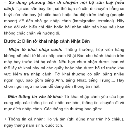
– Sử dụng phương tiện di chuyển nội bộ sân bay (nếu
cần):
Tại các sân bay lớn, có thể bạn sẽ cần di chuyển bằng xe
buýt của sân bay (shuttle bus) hoặc tàu điện trên không (people
mover) để đến nhà ga nhập cảnh (immigration terminal). Hãy
theo dõi các biển chỉ dẫn hoặc hỏi nhân viên sân bay nếu bạn
không chắc chắn về hướng đi.
Bước 2: Điền tờ khai nhập cảnh Nhật Bản
– Nhận tờ khai nhập cảnh:
Thông thường, tiếp viên hàng
không sẽ phát tờ khai nhập cảnh Nhật Bản cho hành khách trên
máy bay trước khi hạ cánh. Nếu bạn chưa nhận được, bạn có
thể lấy tờ khai này tại các quầy hoặc bàn được bố trí trước khu
vực kiểm tra nhập cảnh. Tờ khai thường có sẵn bằng nhiều
ngôn ngữ, bao gồm tiếng Anh, tiếng Nhật, tiếng Trung,... Hãy
chọn ngôn ngữ mà bạn dễ dàng điền thông tin nhất.
– Điền thông tin vào tờ khai:
Tờ khai nhập cảnh yêu cầu bạn
cung cấp các thông tin cá nhân cơ bản, thông tin chuyến đi và
mục đích nhập cảnh. Các thông tin thường bao gồm:
+ Thông tin cá nhân: Họ và tên (ghi đúng như trên hộ chiếu),
ngày tháng năm sinh, quốc tịch.