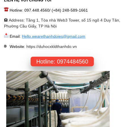
LIÊN HỆ VỚI CHÚNG TÔI
Hotline: 097.448.4560/ (+84) 248-589-1661
🏨 Address: Tầng 1, Tòa nhà Web3 Tower, số 15 ngõ 4 Duy Tân,
Phường Cầu Giấy, TP Hà Nội
Email:
Hello.wearethanhdoies@gmail.com
Website
:
https://duhocxkldthanhdo.vn
Hotline: 0974484560