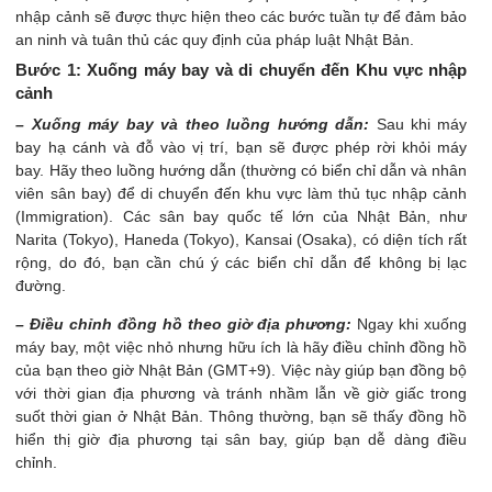
nhập cảnh sẽ được thực hiện theo các bước tuần tự để đảm bảo
an ninh và tuân thủ các quy định của pháp luật Nhật Bản.
Bước 1: Xuống máy bay và di chuyển đến Khu vực nhập
cảnh
– Xuống máy bay và theo luồng hướng dẫn:
Sau khi máy
bay hạ cánh và đỗ vào vị trí, bạn sẽ được phép rời khỏi máy
bay. Hãy theo luồng hướng dẫn (thường có biển chỉ dẫn và nhân
viên sân bay) để di chuyển đến khu vực làm thủ tục nhập cảnh
(Immigration). Các sân bay quốc tế lớn của Nhật Bản, như
Narita (Tokyo), Haneda (Tokyo), Kansai (Osaka), có diện tích rất
rộng, do đó, bạn cần chú ý các biển chỉ dẫn để không bị lạc
đường.
– Điều chỉnh đồng hồ theo giờ địa phương:
Ngay khi xuống
máy bay, một việc nhỏ nhưng hữu ích là hãy điều chỉnh đồng hồ
của bạn theo giờ Nhật Bản (GMT+9). Việc này giúp bạn đồng bộ
với thời gian địa phương và tránh nhầm lẫn về giờ giấc trong
suốt thời gian ở Nhật Bản. Thông thường, bạn sẽ thấy đồng hồ
hiển thị giờ địa phương tại sân bay, giúp bạn dễ dàng điều
chỉnh.