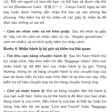
có). Đối với người có visa dài hạn, có thể bạn sẽ được cấp thẻ
cư trú (Residence Card - 在留カード - Zairyu Card) ngay tại sân
bay hoặc được hướng dẫn nhận thẻ sau tại văn phòng địa
phương. Hãy kiểm tra kỹ hộ chiếu và các giấy tờ nhận lại để
đảm bảo không có sai sót.
– Cảm ơn nhân viên và rời khỏi quầy:
Sau khi nhận lại giấy
tờ, hãy nói lời cảm ơn nhân viên (ví dụ: "Arigato gozaimasu" -
cảm ơn nhiều) và rời khỏi quầy kiểm tra nhập cảnh.
Bước 4: Nhận hành lý ký gửi và kiểm tra Hải quan
– Tìm khu vực băng chuyền hành lý:
Sau khi hoàn thành thủ
tục nhập cảnh, hãy theo biển chỉ dẫn "Baggage Claim" (Khu vực
nhận hành lý) để đến khu vực nhận hành lý ký gửi. Thông
thường, thông tin về băng chuyền hành lý cho chuyến bay của
bạn sẽ được hiển thị trên màn hình điện tử tại khu vực này. Hãy
kiểm tra số hiệu chuyến bay và tìm băng chuyền tương ứng.
– Chờ và nhận hành lý:
Đợi tại băng chuyền đến khi hành lý
của bạn xuất hiện. Kiểm tra kỹ thẻ hành lý để đảm bảo bạn nhận
đúng hành lý của mình. Nếu hành lý của bạn bị thất lạc hoặc hư
hỏng, hãy liên hệ với quầy "Lost and Found" hoặc "Baggage
Service" tại sân bay để được hỗ trợ.