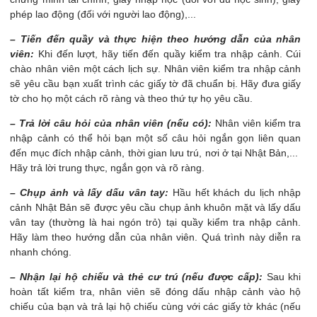
phép lao động (đối với người lao động),...
– Tiến đến quầy và thực hiện theo hướng dẫn của nhân
viên:
Khi đến lượt, hãy tiến đến quầy kiểm tra nhập cảnh. Cúi
chào nhân viên một cách lịch sự. Nhân viên kiểm tra nhập cảnh
sẽ yêu cầu bạn xuất trình các giấy tờ đã chuẩn bị. Hãy đưa giấy
tờ cho họ một cách rõ ràng và theo thứ tự họ yêu cầu.
– Trả lời câu hỏi của nhân viên (nếu có):
Nhân viên kiểm tra
nhập cảnh có thể hỏi bạn một số câu hỏi ngắn gọn liên quan
đến mục đích nhập cảnh, thời gian lưu trú, nơi ở tại Nhật Bản,...
Hãy trả lời trung thực, ngắn gọn và rõ ràng.
– Chụp ảnh và lấy dấu vân tay:
Hầu hết khách du lịch nhập
cảnh Nhật Bản sẽ được yêu cầu chụp ảnh khuôn mặt và lấy dấu
vân tay (thường là hai ngón trỏ) tại quầy kiểm tra nhập cảnh.
Hãy làm theo hướng dẫn của nhân viên. Quá trình này diễn ra
nhanh chóng.
– Nhận lại hộ chiếu và thẻ cư trú (nếu được cấp):
Sau khi
hoàn tất kiểm tra, nhân viên sẽ đóng dấu nhập cảnh vào hộ
chiếu của bạn và trả lại hộ chiếu cùng với các giấy tờ khác (nếu