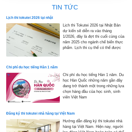
TIN TỨC
Lịch thi tokutei 2026 tại nhật
Lịch thi Tokutei 2026 tại Nhật Bản
dự kiến sẽ diễn ra vào tháng
1/2026, đây là đợt thi cuối cùng của
năm 2025 cho ngành chế biến thực
phẩm. Lịch thi cụ thể có thể được
công bố chính thức, nhưng dự kiến
sẽ bắt đầu từ đầu tháng 1 đến cuối
tháng 1 năm 2026 và kết quả sẽ
Chi phí du học tiếng Hàn 1 năm
được công bố vào đầu tháng 2 năm
Chi phí du học tiếng Hàn 1 năm. Du
2026
học Hàn Quốc những năm gần đây
đang trở thành một trong những lựa
chọn hàng đầu của học sinh, sinh
viên Việt Nam
Đăng ký thi tokutei nhà hàng tại Việt Nam
Hướng dẫn đăng ký thi tokutei nhà
hàng tại Việt Nam. Hiện nay, người