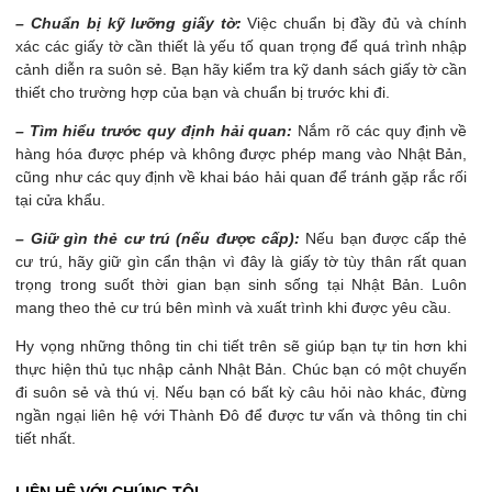
– Chuẩn bị kỹ lưỡng giấy tờ:
Việc chuẩn bị đầy đủ và chính
xác các giấy tờ cần thiết là yếu tố quan trọng để quá trình nhập
cảnh diễn ra suôn sẻ. Bạn hãy kiểm tra kỹ danh sách giấy tờ cần
thiết cho trường hợp của bạn và chuẩn bị trước khi đi.
– Tìm hiểu trước quy định hải quan:
Nắm rõ các quy định về
hàng hóa được phép và không được phép mang vào Nhật Bản,
cũng như các quy định về khai báo hải quan để tránh gặp rắc rối
tại cửa khẩu.
– Giữ gìn thẻ cư trú (nếu được cấp):
Nếu bạn được cấp thẻ
cư trú, hãy giữ gìn cẩn thận vì đây là giấy tờ tùy thân rất quan
trọng trong suốt thời gian bạn sinh sống tại Nhật Bản. Luôn
mang theo thẻ cư trú bên mình và xuất trình khi được yêu cầu.
Hy vọng những thông tin chi tiết trên sẽ giúp bạn tự tin hơn khi
thực hiện thủ tục nhập cảnh Nhật Bản. Chúc bạn có một chuyến
đi suôn sẻ và thú vị. Nếu bạn có bất kỳ câu hỏi nào khác, đừng
ngần ngại liên hệ với Thành Đô để được tư vấn và thông tin chi
tiết nhất.