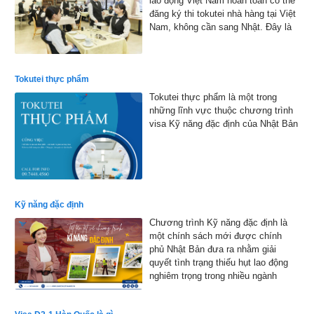
lao động Việt Nam hoàn toàn có thể
đăng ký thi tokutei nhà hàng tại Việt
Nam, không cần sang Nhật. Đây là
cơ hội thuận lợi giúp nhiều bạn trẻ
hiện thực hóa ước mơ làm việc tại
xứ sở hoa anh đào
Tokutei thực phẩm
Tokutei thực phẩm là một trong
những lĩnh vực thuộc chương trình
visa Kỹ năng đặc định của Nhật Bản
Kỹ năng đặc định
Chương trình Kỹ năng đặc định là
một chính sách mới được chính
phủ Nhật Bản đưa ra nhằm giải
quyết tình trạng thiếu hụt lao động
nghiêm trọng trong nhiều ngành
nghề.